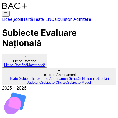
Licee
Școli
Hartă
Teste EN
Calculator Admitere
Subiecte Evaluare
Națională
Limba Română
Limba Română
Matematică
Teste de Antrenament
Toate Subiectele
Teste de Antrenament
Simulări Naționale
Simulări
Județene
Subiecte Oficiale
Subiecte Model
2025
–
2026