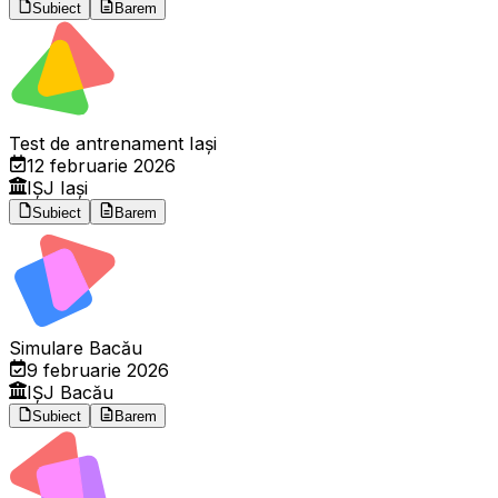
Subiect
Barem
Test de antrenament Iași
12 februarie 2026
IȘJ Iași
Subiect
Barem
Simulare Bacău
9 februarie 2026
IȘJ Bacău
Subiect
Barem