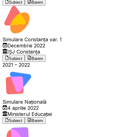
Subiect
Barem
Simulare Constanța var. 1
Decembrie 2022
IȘJ Constanța
Subiect
Barem
2021
–
2022
Simulare Națională
4 aprilie 2022
Ministerul Educației
Subiect
Barem