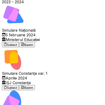
2023
–
2024
Simulare Națională
5 februarie 2024
Ministerul Educației
Subiect
Barem
Simulare Constanța var. 1
Aprilie 2024
IȘJ Constanța
Subiect
Barem