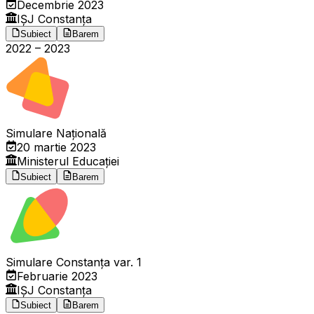
Decembrie 2023
IȘJ Constanța
Subiect
Barem
2022
–
2023
Simulare Națională
20 martie 2023
Ministerul Educației
Subiect
Barem
Simulare Constanța var. 1
Februarie 2023
IȘJ Constanța
Subiect
Barem