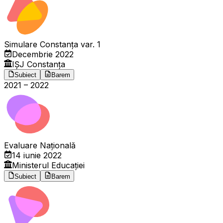
Simulare Constanța var. 1
Decembrie 2022
IȘJ Constanța
Subiect
Barem
2021
–
2022
Evaluare Națională
14 iunie 2022
Ministerul Educației
Subiect
Barem