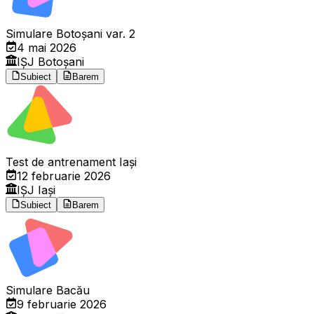
Simulare Botoșani var. 2
4 mai 2026
IȘJ Botoșani
Subiect
Barem
Test de antrenament Iași
12 februarie 2026
IȘJ Iași
Subiect
Barem
Simulare Bacău
9 februarie 2026