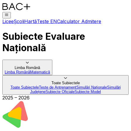
Licee
Școli
Hartă
Teste EN
Calculator Admitere
Subiecte Evaluare
Națională
Limba Română
Limba Română
Matematică
Toate Subiectele
Toate Subiectele
Teste de Antrenament
Simulări Naționale
Simulări
Județene
Subiecte Oficiale
Subiecte Model
2025
–
2026