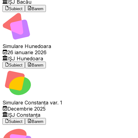
IȘJ Bacău
Subiect
Barem
Simulare Hunedoara
26 ianuarie 2026
IȘJ Hunedoara
Subiect
Barem
Simulare Constanța var. 1
Decembrie 2025
IȘJ Constanța
Subiect
Barem