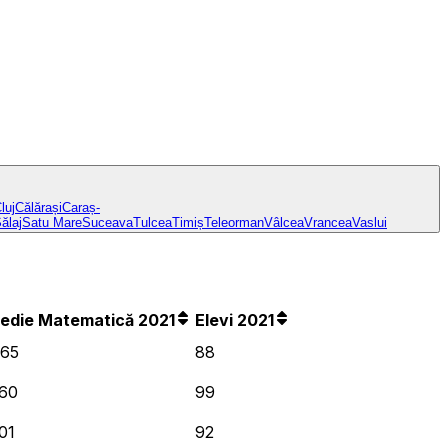
luj
Călărași
Caraș-
ălaj
Satu Mare
Suceava
Tulcea
Timiș
Teleorman
Vâlcea
Vrancea
Vaslui
edie Matematică 2021
Elevi 2021
,65
88
,60
99
01
92