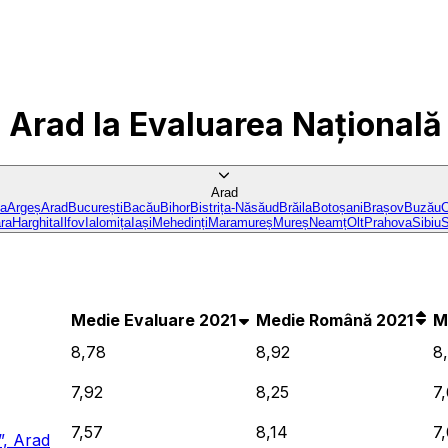
n Arad
la Evaluarea Națională
Arad
ba
Argeș
Arad
București
Bacău
Bihor
Bistrița-Năsăud
Brăila
Botoșani
Brașov
Buzău
C
ra
Harghita
Ilfov
Ialomița
Iași
Mehedinți
Maramureș
Mureș
Neamț
Olt
Prahova
Sibiu
S
Medie Evaluare 2021
Medie Română 2021
M
8,78
8,92
8
7,92
8,25
7
7,57
8,14
7,
”, Arad