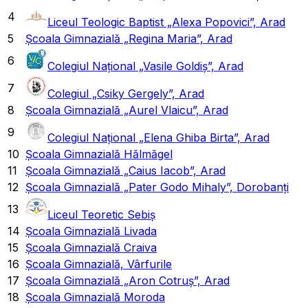
4
Liceul Teologic Baptist „Alexa Popovici”, Arad
5
Școala Gimnazială „Regina Maria”, Arad
6
Colegiul Național „Vasile Goldiș”, Arad
7
Colegiul „Csiky Gergely”, Arad
8
Școala Gimnazială „Aurel Vlaicu”, Arad
9
Colegiul Național „Elena Ghiba Birta”, Arad
10
Școala Gimnazială Hălmăgel
11
Școala Gimnazială „Caius Iacob”, Arad
12
Școala Gimnazială „Pater Godo Mihaly”, Dorobanți
13
Liceul Teoretic Sebiș
14
Școala Gimnazială Livada
15
Școala Gimnazială Craiva
16
Școala Gimnazială, Vârfurile
17
Școala Gimnazială „Aron Cotruș”, Arad
18
Școala Gimnazială Moroda