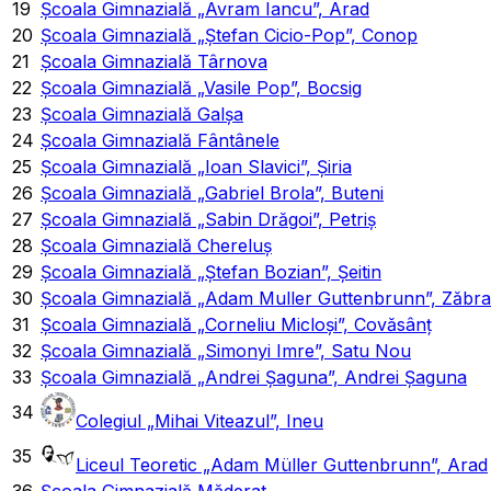
19
Școala Gimnazială „Avram Iancu”, Arad
20
Școala Gimnazială „Ștefan Cicio-Pop”, Conop
21
Școala Gimnazială Târnova
22
Școala Gimnazială „Vasile Pop”, Bocsig
23
Școala Gimnazială Galșa
24
Școala Gimnazială Fântânele
25
Școala Gimnazială „Ioan Slavici”, Șiria
26
Școala Gimnazială „Gabriel Brola”, Buteni
27
Școala Gimnazială „Sabin Drăgoi”, Petriș
28
Școala Gimnazială Chereluș
29
Școala Gimnazială „Ștefan Bozian”, Șeitin
30
Școala Gimnazială „Adam Muller Guttenbrunn”, Zăbra
31
Școala Gimnazială „Corneliu Micloși”, Covăsânț
32
Școala Gimnazială „Simonyi Imre”, Satu Nou
33
Școala Gimnazială „Andrei Șaguna”, Andrei Șaguna
34
Colegiul „Mihai Viteazul”, Ineu
35
Liceul Teoretic „Adam Müller Guttenbrunn”, Arad
36
Școala Gimnazială Măderat