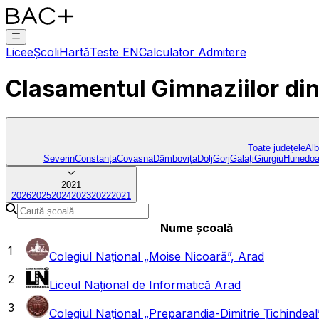
Licee
Școli
Hartă
Teste EN
Calculator Admitere
Clasamentul Gimnaziilor
di
Toate județele
Al
Severin
Constanța
Covasna
Dâmbovița
Dolj
Gorj
Galați
Giurgiu
Hunedoa
2021
2026
2025
2024
2023
2022
2021
Nume școală
1
Colegiul Național „Moise Nicoară”, Arad
2
Liceul Național de Informatică Arad
3
Colegiul Național „Preparandia-Dimitrie Țichindeal