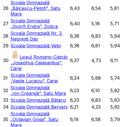
Școala Gimnazială
26
„Bălcescu-Petofi”, Satu
6,43
6,54
5,81
Mare
Școala Gimnazială
27
6,40
5,18
5,71
„Gyorfi Endre”, Dobra
Școala Gimnazială Nr. 3,
28
6,38
6,83
5,94
Negrești Oaș
29
Școala Gimnazială Vetiș
6,38
6,81
5,94
Liceul Romano-Catolic
30
6,37
4,73
6,11
„Josephus Calasantius”,
Carei
Școala Gimnazială
31
6,24
5,88
5,74
„Vasile Lucaciu”, Carei
Școala Gimnazială
32
6,23
6,10
5,82
„Ion Creangă”, Satu Mare
33
Școala Gimnazială Bătarci
6,23
6,83
5,63
34
Școala Gimnazială Berveni
6,21
4,23
5,92
Școala Gimnazială
35
„Octavian Goga”, Satu
6,19
6,58
5,79
Mare