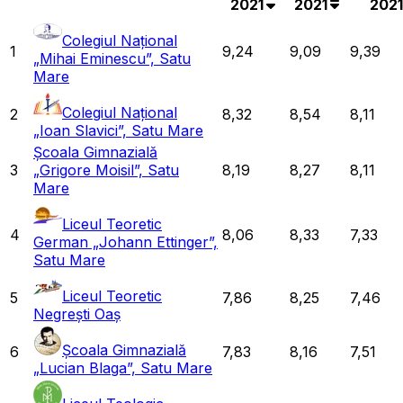
2021
2021
2021
Colegiul Național
1
9,24
9,09
9,39
„Mihai Eminescu”, Satu
Mare
Colegiul Național
2
8,32
8,54
8,11
„Ioan Slavici”, Satu Mare
Școala Gimnazială
3
„Grigore Moisil”, Satu
8,19
8,27
8,11
Mare
Liceul Teoretic
4
8,06
8,33
7,33
German „Johann Ettinger”,
Satu Mare
Liceul Teoretic
5
7,86
8,25
7,46
Negrești Oaș
Școala Gimnazială
6
7,83
8,16
7,51
„Lucian Blaga”, Satu Mare