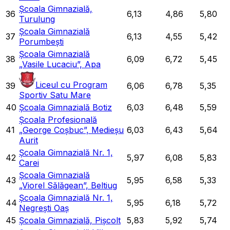
Școala Gimnazială,
36
6,13
4,86
5,80
Turulung
Școala Gimnazială
37
6,13
4,55
5,42
Porumbești
Școala Gimnazială
38
6,09
6,72
5,45
„Vasile Lucaciu”, Apa
Liceul cu Program
39
6,06
6,78
5,35
Sportiv Satu Mare
40
Școala Gimnazială Botiz
6,03
6,48
5,59
Școala Profesională
41
„George Coșbuc”, Medieșu
6,03
6,43
5,64
Aurit
Școala Gimnazială Nr. 1,
42
5,97
6,08
5,83
Carei
Școala Gimnazială
43
5,95
6,58
5,33
„Viorel Sălăgean”, Beltiug
Școala Gimnazială Nr. 1,
44
5,95
6,18
5,72
Negrești Oaș
45
Școala Gimnazială, Pișcolt
5,83
5,92
5,74