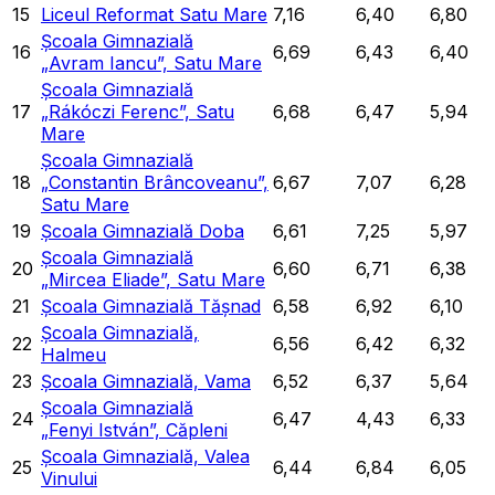
15
Liceul Reformat Satu Mare
7,16
6,40
6,80
Școala Gimnazială
16
6,69
6,43
6,40
„Avram Iancu”, Satu Mare
Școala Gimnazială
17
„Rákóczi Ferenc”, Satu
6,68
6,47
5,94
Mare
Școala Gimnazială
18
„Constantin Brâncoveanu”,
6,67
7,07
6,28
Satu Mare
19
Școala Gimnazială Doba
6,61
7,25
5,97
Școala Gimnazială
20
6,60
6,71
6,38
„Mircea Eliade”, Satu Mare
21
Școala Gimnazială Tășnad
6,58
6,92
6,10
Școala Gimnazială,
22
6,56
6,42
6,32
Halmeu
23
Școala Gimnazială, Vama
6,52
6,37
5,64
Școala Gimnazială
24
6,47
4,43
6,33
„Fenyi István”, Căpleni
Școala Gimnazială, Valea
25
6,44
6,84
6,05
Vinului