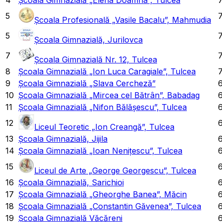
5
Școala Profesională „Vasile Bacalu”, Mahmudia
5
Școala Gimnazială, Jurilovca
7
7
Școala Gimnazială Nr. 12, Tulcea
8
Școala Gimnazială „Ion Luca Caragiale”, Tulcea
9
Școala Gimnazială „Slava Cercheză”
10
Școala Gimnazială „Mircea cel Bătrân”, Babadag
11
Școala Gimnazială „Nifon Bălășescu”, Tulcea
12
6
Liceul Teoretic „Ion Creangă”, Tulcea
13
Școala Gimnazială, Jijila
14
Școala Gimnazială „Ioan Nenițescu”, Tulcea
6
15
Liceul de Arte „George Georgescu”, Tulcea
16
Școala Gimnazială, Sarichioi
17
Școala Gimnazială „Gheorghe Banea”, Măcin
18
Școala Gimnazială „Constantin Găvenea”, Tulcea
6
19
Școala Gimnazială Văcăreni
6