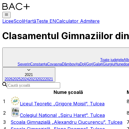
Licee
Școli
Hartă
Teste EN
Calculator Admitere
Clasamentul Gimnaziilor
di
Toate județele
Al
Severin
Constanța
Covasna
Dâmbovița
Dolj
Gorj
Galați
Giurgiu
Hunedoa
2021
2026
2025
2024
2023
2022
2021
Nume școală
1
Liceul Teoretic „Grigore Moisil”, Tulcea
2
8
Colegiul Național „Spiru Haret”, Tulcea
3
Școala Gimnazială „Alexandru Ciucurencu”, Tulcea
4
Școala Gimnazială „Elena Doamna”, Tulcea