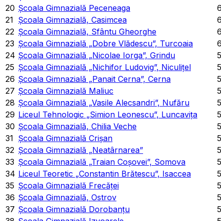
20
Școala Gimnazială Peceneaga
6
21
Școala Gimnazială, Casimcea
6
22
Școala Gimnazială, Sfântu Gheorghe
6
23
Școala Gimnazială „Dobre Vlădescu”, Turcoaia
6
24
Școala Gimnazială „Nicolae Iorga”, Grindu
25
Școala Gimnazială „Nichifor Ludovig”, Niculițel
26
Școala Gimnazială „Panait Cerna”, Cerna
27
Școala Gimnazială Maliuc
28
Școala Gimnazială „Vasile Alecsandri”, Nufăru
29
Liceul Tehnologic „Simion Leonescu”, Luncavița
30
Școala Gimnazială, Chilia Veche
31
Școala Gimnazială Crișan
32
Școala Gimnazială „Neatârnarea”
33
Școala Gimnazială „Traian Coșovei”, Somova
34
Liceul Teoretic „Constantin Brătescu”, Isaccea
35
Școala Gimnazială Frecăței
5
36
Școala Gimnazială, Ostrov
5
37
Școala Gimnazială Dorobanțu
38
Școala Gimnazială Izvoarele