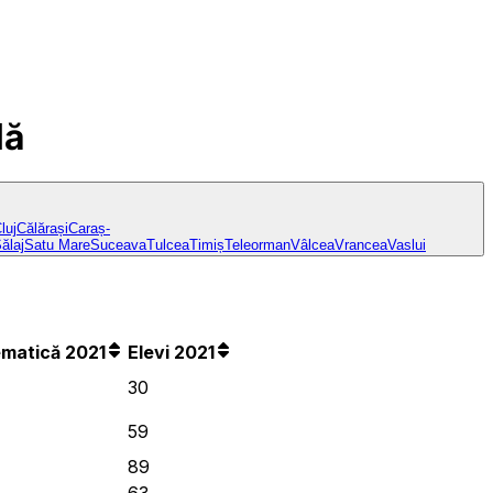
lă
luj
Călărași
Caraș-
ălaj
Satu Mare
Suceava
Tulcea
Timiș
Teleorman
Vâlcea
Vrancea
Vaslui
matică 2021
Elevi 2021
30
59
89
63