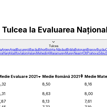
n Tulcea
la Evaluarea Naționa
Tulcea
ba
Argeș
Arad
București
Bacău
Bihor
Bistrița-Năsăud
Brăila
Botoșani
Brașov
Buzău
C
ra
Harghita
Ilfov
Ialomița
Iași
Mehedinți
Maramureș
Mureș
Neamț
Olt
Prahova
Sibiu
S
Medie Evaluare 2021
Medie Română 2021
Medie Mate
8,32
8,50
8,16
,31
8,63
8,00
7,87
8,13
7,61
7,45
7,72
7,19