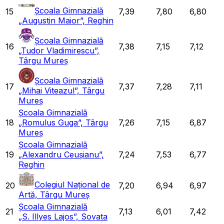
Școala Gimnazială
15
7,39
7,80
6,80
„Augustin Maior”, Reghin
Școala Gimnazială
16
7,38
7,15
7,12
„Tudor Vladimirescu”,
Târgu Mureș
Școala Gimnazială
17
7,37
7,28
7,11
„Mihai Viteazul”, Târgu
Mureș
Școala Gimnazială
18
„Romulus Guga”, Târgu
7,26
7,15
6,87
Mureș
Școala Gimnazială
19
„Alexandru Ceușianu”,
7,24
7,53
6,77
Reghin
Colegiul Național de
20
7,20
6,94
6,97
Artă, Târgu Mureș
Școala Gimnazială
21
7,13
6,01
7,42
„S. Illyes Lajos”, Sovata