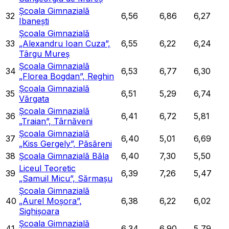
Școala Gimnazială
32
6,56
6,86
6,27
Ibanești
Școala Gimnazială
33
„Alexandru Ioan Cuza”,
6,55
6,22
6,24
Târgu Mureș
Școala Gimnazială
34
6,53
6,77
6,30
„Florea Bogdan”, Reghin
Școala Gimnazială
35
6,51
5,29
6,74
Vărgata
Școala Gimnazială
36
6,41
6,72
5,81
„Traian”, Târnăveni
Școala Gimnazială
37
6,40
5,01
6,69
„Kiss Gergely”, Păsăreni
38
Școala Gimnazială Băla
6,40
7,30
5,50
Liceul Teoretic
39
6,39
7,26
5,47
„Samuil Micu”, Sărmașu
Școala Gimnazială
40
„Aurel Moșora”,
6,38
6,22
6,02
Sighișoara
Școala Gimnazială
41
6,34
6,90
5,79