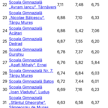
Școala Gimnazială
22
7,11
7,48
6,75
„Avram Iancu”, Târnăveni
Școala Gimnazială
23
„Nicolae Bălcescu”,
6,88
7,10
6,33
Târgu Mureș
Școala Gimnazială
24
6,88
5,42
7,06
Acățari
Școala Gimnazială
25
6,87
7,55
6,20
Dedrad
Școala Gimnazială
26
6,78
7,37
6,20
Gurghiu
Școala Gimnazială
27
6,76
5,82
5,84
„Apafi Mihaly”, Ernei
Școala Gimnazială Nr. 7,
28
6,74
6,84
6,03
Târgu Mureș
29
Școala Gimnazială Batoș
6,72
7,44
6,01
Școala Gimnazială
30
6,69
7,16
6,23
„Ioan Vladuțiu”, Luduș
Școala Gimnazială
31
„Sfântul Gheorghe”,
6,63
6,58
6,37
Sângeorgiu de Mureș