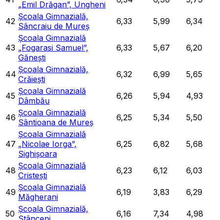
„Emil Drăgan”, Ungheni
Școala Gimnazială,
42
6,33
5,99
6,34
Sâncraiu de Mureș
Școala Gimnazială
43
„Fogarasi Samuel”,
6,33
5,67
6,20
Gănești
Școala Gimnazială,
44
6,32
6,99
5,65
Crăiești
Școala Gimnazială
45
6,26
5,94
4,93
Dâmbău
Școala Gimnazială
46
6,25
5,34
5,50
Sântioana de Mureș
Școala Gimnazială
47
„Nicolae Iorga”,
6,25
6,82
5,68
Sighișoara
Școala Gimnazială
48
6,23
6,12
6,03
Cristești
Școala Gimnazială
49
6,19
3,83
6,29
Măgherani
Școala Gimnazială,
50
6,16
7,34
4,98
Stânceni