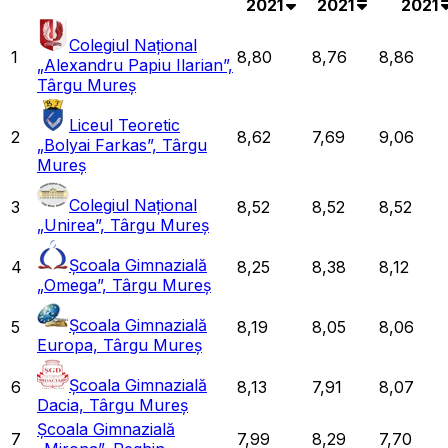
2021
2021
2021
Colegiul Național
1
8,80
8,76
8,86
„Alexandru Papiu Ilarian”,
Târgu Mureș
Liceul Teoretic
2
8,62
7,69
9,06
„Bolyai Farkas”, Târgu
Mureș
Colegiul Național
3
8,52
8,52
8,52
„Unirea”, Târgu Mureș
Școala Gimnazială
4
8,25
8,38
8,12
„Omega”, Târgu Mureș
Școala Gimnazială
5
8,19
8,05
8,06
Europa, Târgu Mureș
Școala Gimnazială
6
8,13
7,91
8,07
Dacia, Târgu Mureș
Școala Gimnazială
7
7,99
8,29
7,70