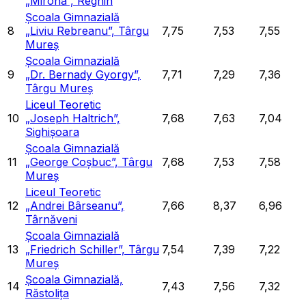
„Mirona”, Reghin
Școala Gimnazială
8
„Liviu Rebreanu”, Târgu
7,75
7,53
7,55
Mureș
Școala Gimnazială
9
„Dr. Bernady Gyorgy”,
7,71
7,29
7,36
Târgu Mureș
Liceul Teoretic
10
„Joseph Haltrich”,
7,68
7,63
7,04
Sighișoara
Școala Gimnazială
11
„George Coșbuc”, Târgu
7,68
7,53
7,58
Mureș
Liceul Teoretic
12
„Andrei Bârseanu”,
7,66
8,37
6,96
Târnăveni
Școala Gimnazială
13
„Friedrich Schiller”, Târgu
7,54
7,39
7,22
Mureș
Școala Gimnazială,
14
7,43
7,56
7,32
Răstolița