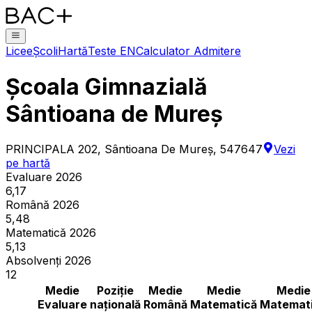
Licee
Școli
Hartă
Teste EN
Calculator Admitere
Școala Gimnazială
Sântioana de Mureș
PRINCIPALA 202, Sântioana De Mureş, 547647
Vezi
pe hartă
Evaluare 2026
6,17
Română 2026
5,48
Matematică 2026
5,13
Absolvenți 2026
12
Medie
Poziție
Medie
Medie
Medie
Evaluare
națională
Română
Matematică
Matemat