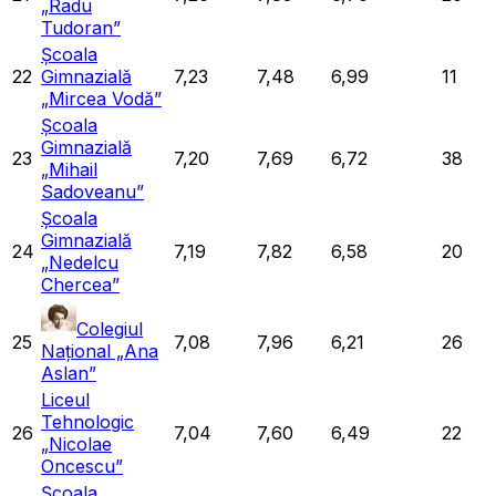
„Radu
Tudoran”
Școala
22
Gimnazială
7,23
7,48
6,99
11
„Mircea Vodă”
Școala
Gimnazială
23
7,20
7,69
6,72
38
„Mihail
Sadoveanu”
Școala
Gimnazială
24
7,19
7,82
6,58
20
„Nedelcu
Chercea”
Colegiul
25
7,08
7,96
6,21
26
Național „Ana
Aslan”
Liceul
Tehnologic
26
7,04
7,60
6,49
22
„Nicolae
Oncescu”
Școala