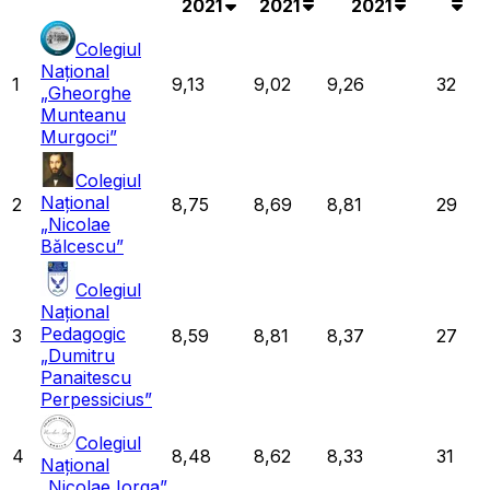
2021
2021
2021
Colegiul
Național
1
9,13
9,02
9,26
32
„Gheorghe
Munteanu
Murgoci”
Colegiul
Național
2
8,75
8,69
8,81
29
„Nicolae
Bălcescu”
Colegiul
Național
Pedagogic
3
8,59
8,81
8,37
27
„Dumitru
Panaitescu
Perpessicius”
Colegiul
4
8,48
8,62
8,33
31
Național
„Nicolae Iorga”