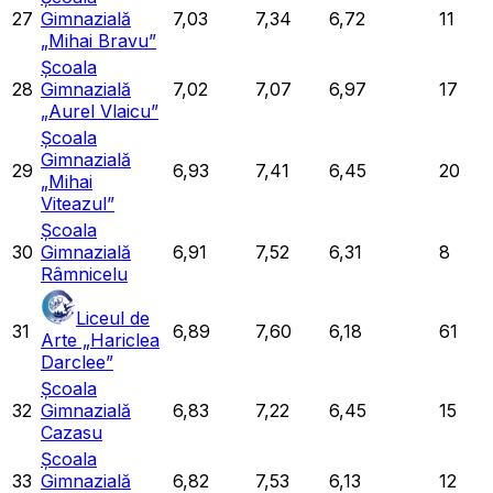
27
Gimnazială
7,03
7,34
6,72
11
„Mihai Bravu”
Școala
28
Gimnazială
7,02
7,07
6,97
17
„Aurel Vlaicu”
Școala
Gimnazială
29
6,93
7,41
6,45
20
„Mihai
Viteazul”
Școala
30
Gimnazială
6,91
7,52
6,31
8
Râmnicelu
Liceul de
31
6,89
7,60
6,18
61
Arte „Hariclea
Darclee”
Școala
32
Gimnazială
6,83
7,22
6,45
15
Cazasu
Școala
33
Gimnazială
6,82
7,53
6,13
12