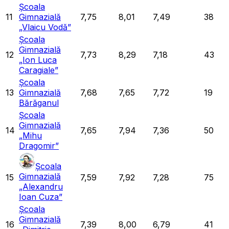
Școala
11
Gimnazială
7,75
8,01
7,49
38
„Vlaicu Vodă”
Școala
Gimnazială
12
7,73
8,29
7,18
43
„Ion Luca
Caragiale”
Școala
13
Gimnazială
7,68
7,65
7,72
19
Bărăganul
Școala
Gimnazială
14
7,65
7,94
7,36
50
„Mihu
Dragomir”
Școala
Gimnazială
15
7,59
7,92
7,28
75
„Alexandru
Ioan Cuza”
Școala
Gimnazială
16
7,39
8,00
6,79
41