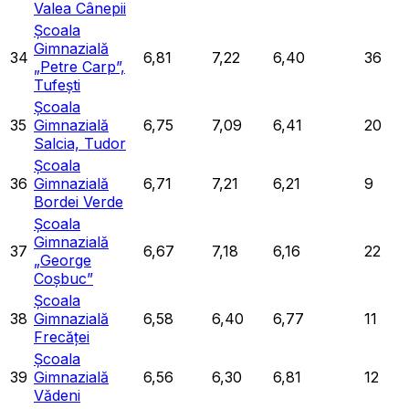
Valea Cânepii
Școala
Gimnazială
34
6,81
7,22
6,40
36
„Petre Carp”,
Tufești
Școala
35
Gimnazială
6,75
7,09
6,41
20
Salcia, Tudor
Școala
36
Gimnazială
6,71
7,21
6,21
9
Bordei Verde
Școala
Gimnazială
37
6,67
7,18
6,16
22
„George
Coșbuc”
Școala
38
Gimnazială
6,58
6,40
6,77
11
Frecăței
Școala
39
Gimnazială
6,56
6,30
6,81
12
Vădeni