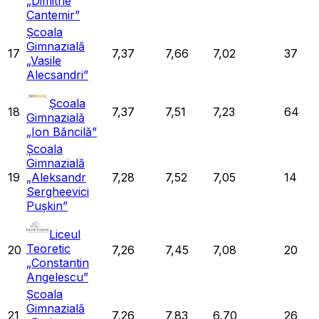
„Dimitrie
Cantemir”
Școala
Gimnazială
17
7,37
7,66
7,02
37
„Vasile
Alecsandri”
Școala
18
7,37
7,51
7,23
64
Gimnazială
„Ion Băncilă”
Școala
Gimnazială
19
„Aleksandr
7,28
7,52
7,05
14
Sergheevici
Pușkin”
Liceul
Teoretic
20
7,26
7,45
7,08
20
„Constantin
Angelescu”
Școala
Gimnazială
21
7,26
7,83
6,70
26