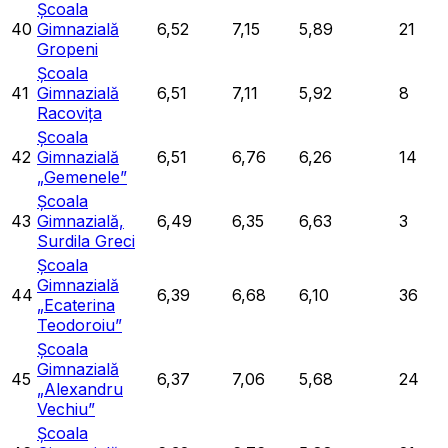
Școala
40
Gimnazială
6,52
7,15
5,89
21
Gropeni
Școala
41
Gimnazială
6,51
7,11
5,92
8
Racovița
Școala
42
Gimnazială
6,51
6,76
6,26
14
„Gemenele”
Școala
43
Gimnazială,
6,49
6,35
6,63
3
Surdila Greci
Școala
Gimnazială
44
6,39
6,68
6,10
36
„Ecaterina
Teodoroiu”
Școala
Gimnazială
45
6,37
7,06
5,68
24
„Alexandru
Vechiu”
Școala