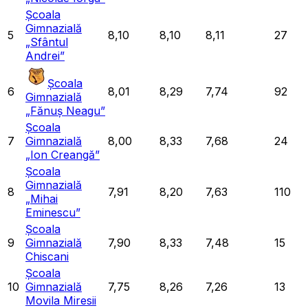
Școala
Gimnazială
5
8,10
8,10
8,11
27
„Sfântul
Andrei”
Școala
6
8,01
8,29
7,74
92
Gimnazială
„Fănuș Neagu”
Școala
7
Gimnazială
8,00
8,33
7,68
24
„Ion Creangă”
Școala
Gimnazială
8
7,91
8,20
7,63
110
„Mihai
Eminescu”
Școala
9
Gimnazială
7,90
8,33
7,48
15
Chiscani
Școala
10
Gimnazială
7,75
8,26
7,26
13
Movila Miresii