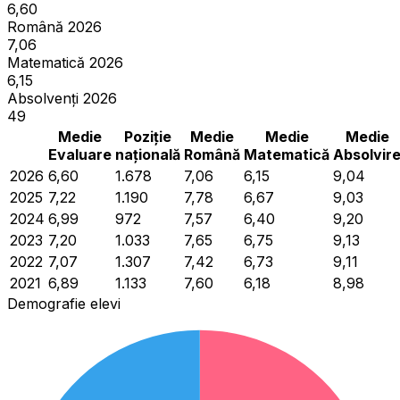
6,60
Română 2026
7,06
Matematică 2026
6,15
Absolvenți 2026
49
Medie
Poziție
Medie
Medie
Medie
Evaluare
națională
Română
Matematică
Absolvir
2026
6,60
1.678
7,06
6,15
9,04
2025
7,22
1.190
7,78
6,67
9,03
2024
6,99
972
7,57
6,40
9,20
2023
7,20
1.033
7,65
6,75
9,13
2022
7,07
1.307
7,42
6,73
9,11
2021
6,89
1.133
7,60
6,18
8,98
Demografie elevi