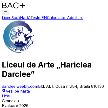
Licee
Școli
Hartă
Teste EN
Calculator Admitere
Liceul de Arte „Hariclea
Darclee”
darclee.weebly.com
Bld. Al. I. Cuza nr.184, Brăila 810130
Vezi pe hartă
Liceu
Gimnaziu
Evaluare 2026