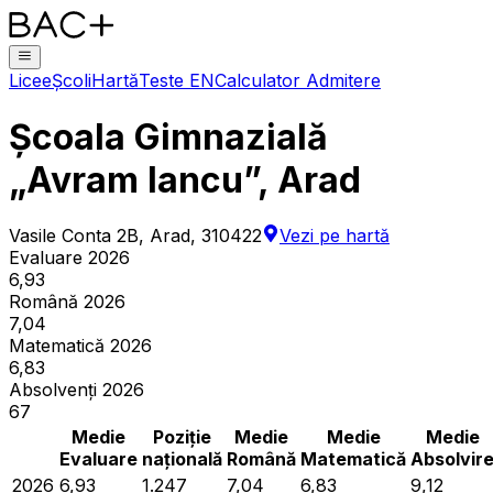
Licee
Școli
Hartă
Teste EN
Calculator Admitere
Școala Gimnazială
„Avram Iancu”, Arad
Vasile Conta 2B, Arad, 310422
Vezi pe hartă
Evaluare 2026
6,93
Română 2026
7,04
Matematică 2026
6,83
Absolvenți 2026
67
Medie
Poziție
Medie
Medie
Medie
Evaluare
națională
Română
Matematică
Absolvir
2026
6,93
1.247
7,04
6,83
9,12