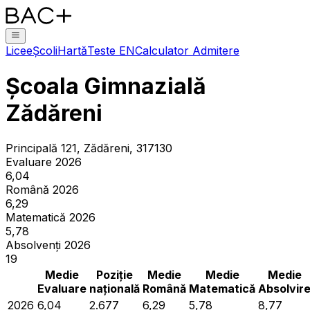
Licee
Școli
Hartă
Teste EN
Calculator Admitere
Școala Gimnazială
Zădăreni
Principală 121, Zădăreni, 317130
Evaluare 2026
6,04
Română 2026
6,29
Matematică 2026
5,78
Absolvenți 2026
19
Medie
Poziție
Medie
Medie
Medie
Evaluare
națională
Română
Matematică
Absolvir
2026
6,04
2.677
6,29
5,78
8,77