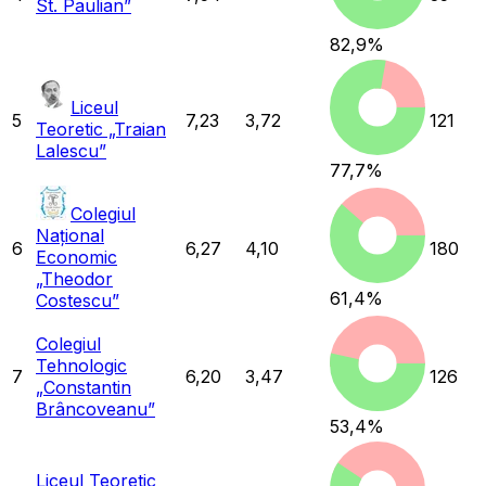
St. Paulian”
82,9
%
Liceul
5
7,23
3,72
121
Teoretic „Traian
Lalescu”
77,7
%
Colegiul
Național
6
6,27
4,10
180
Economic
„Theodor
61,4
%
Costescu”
Colegiul
Tehnologic
7
6,20
3,47
126
„Constantin
Brâncoveanu”
53,4
%
Liceul Teoretic