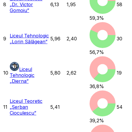
8
„Dr. Victor
6,13
1,95
58
Gomoiu”
59,3
%
Liceul Tehnologic
9
5,96
2,40
30
„Lorin Sălăgean”
56,7
%
Liceul
10
5,80
2,62
19
Tehnologic
„Dierna”
36,8
%
Liceul Teoretic
11
„Șerban
5,41
54
Cioculescu”
39,2
%