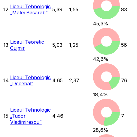
Liceul Tehnologic
12
5,39
1,55
83
„Matei Basarab”
45,3
%
Liceul Teoretic
13
5,03
1,25
56
Cujmir
42,6
%
Liceul Tehnologic
14
4,65
2,37
76
„Decebal”
18,4
%
Liceul Tehnologic
15
„Tudor
4,46
7
Vladimirescu”
28,6
%