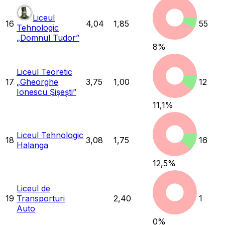
Liceul
16
4,04
1,85
55
Tehnologic
„Domnul Tudor”
8
%
Liceul Teoretic
17
„Gheorghe
3,75
1,00
12
Ionescu Șișești”
11,1
%
Liceul Tehnologic
18
3,08
1,75
16
Halanga
12,5
%
Liceul de
19
Transporturi
2,40
1
Auto
0
%