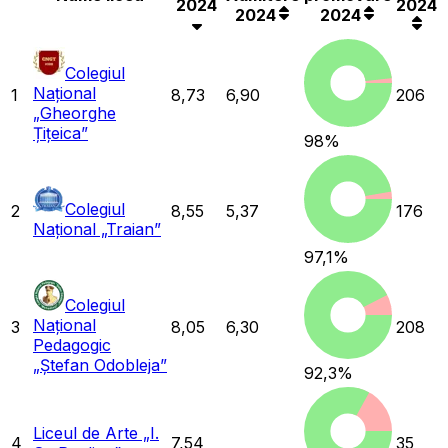
2024
2024
2024
2024
Colegiul
Național
1
8,73
6,90
206
„Gheorghe
Țițeica”
98
%
Colegiul
2
8,55
5,37
176
Național „Traian”
97,1
%
Colegiul
Național
3
8,05
6,30
208
Pedagogic
„Ștefan Odobleja”
92,3
%
Liceul de Arte „I.
4
7,54
35