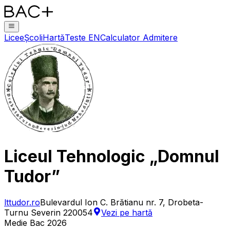
Licee
Școli
Hartă
Teste EN
Calculator Admitere
Liceul Tehnologic „Domnul
Tudor”
lttudor.ro
Bulevardul Ion C. Brătianu nr. 7, Drobeta-
Turnu Severin 220054
Vezi pe hartă
Medie Bac 2026