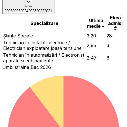
2026
2026
2025
2024
2023
2022
2021
Elevi
Ultima
Specializare
admiși
medie
Ştiinţe Sociale
3,20
28
Tehnician în instalații electrice /
2,95
3
Electrician exploatare joasă tensiune
Tehnician în automatizări / Electronist
2,47
8
aparate și echipamente
Limbi străine Bac 2026