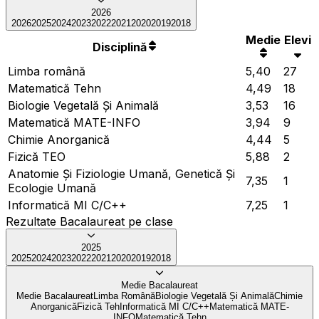
2026
2026
2025
2024
2023
2022
2021
2020
2019
2018
Medie
Elevi
Disciplină
Limba română
5,40
27
Matematică Tehn
4,49
18
Biologie Vegetală Și Animală
3,53
16
Matematică MATE-INFO
3,94
9
Chimie Anorganică
4,44
5
Fizică TEO
5,88
2
Anatomie Și Fiziologie Umană, Genetică Și
7,35
1
Ecologie Umană
Informatică MI C/C++
7,25
1
Rezultate Bacalaureat pe clase
2025
2025
2024
2023
2022
2021
2020
2019
2018
Medie Bacalaureat
Medie Bacalaureat
Limba Română
Biologie Vegetală Și Animală
Chimie
Anorganică
Fizică Teh
Informatică MI C/C++
Matematică MATE-
INFO
Matematică Tehn