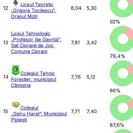
Liceul Teoretic
12
8,04
5,30
„Grigore Tocilescu”,
Orașul Mizil
92
%
Liceul Tehnologic
„Profesor Ilie Gavrilă”,
13
7,81
3,42
Sat Cioranii de Jos,
Comuna Ciorani
79,4
%
Colegiul Tehnic
14
7,76
5,12
Forestier, municipiul
Câmpina
86
%
Colegiul
15
7,71
7,40
„Spiru Haret”, Municipiul
Ploiești
87,6
%