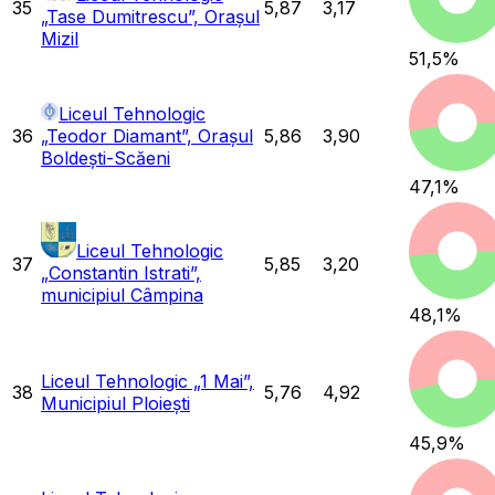
35
5,87
3,17
„Tase Dumitrescu”, Orașul
Mizil
51,5
%
Liceul Tehnologic
36
„Teodor Diamant”, Orașul
5,86
3,90
Boldești-Scăeni
47,1
%
Liceul Tehnologic
37
5,85
3,20
„Constantin Istrati”,
municipiul Câmpina
48,1
%
Liceul Tehnologic „1 Mai”,
38
5,76
4,92
Municipiul Ploiești
45,9
%