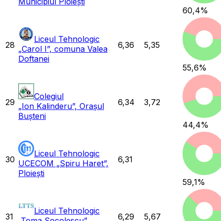
Municipiul Ploiești
60,4
%
Liceul Tehnologic
28
6,36
5,35
„Carol I”, comuna Valea
Doftanei
55,6
%
Colegiul
29
6,34
3,72
„Ion Kalinderu”, Orașul
Bușteni
44,4
%
Liceul Tehnologic
30
6,31
UCECOM „Spiru Haret”,
Ploiești
59,1
%
Liceul Tehnologic
31
6,29
5,67
„Toma Socolescu”,