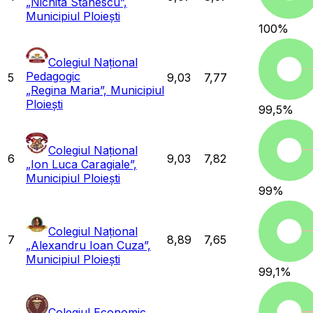
„Nichita Stănescu”,
Municipiul Ploiești
100
%
Colegiul Național
Pedagogic
5
9,03
7,77
„Regina Maria”, Municipiul
Ploiești
99,5
%
Colegiul Național
6
9,03
7,82
„Ion Luca Caragiale”,
Municipiul Ploiești
99
%
Colegiul Național
7
8,89
7,65
„Alexandru Ioan Cuza”,
Municipiul Ploiești
99,1
%
Colegiul Economic