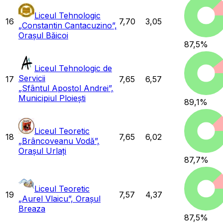
Liceul Tehnologic
16
7,70
3,05
„Constantin Cantacuzino”,
Orașul Băicoi
87,5
%
Liceul Tehnologic de
Servicii
17
7,65
6,57
„Sfântul Apostol Andrei”,
Municipiul Ploiești
89,1
%
Liceul Teoretic
18
7,65
6,02
„Brâncoveanu Vodă”,
Orașul Urlați
87,7
%
Liceul Teoretic
19
7,57
4,37
„Aurel Vlaicu”, Orașul
Breaza
87,5
%