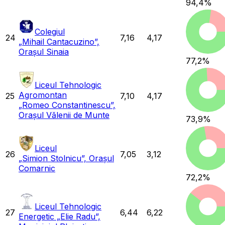
94,4
%
Colegiul
24
7,16
4,17
„Mihail Cantacuzino”,
Orașul Sinaia
77,2
%
Liceul Tehnologic
Agromontan
25
7,10
4,17
„Romeo Constantinescu”,
Orașul Vălenii de Munte
73,9
%
Liceul
26
7,05
3,12
„Simion Stolnicu”, Orașul
Comarnic
72,2
%
Liceul Tehnologic
27
6,44
6,22
Energetic „Elie Radu”,