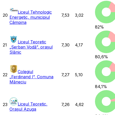
Liceul Tehnologic
20
7,53
3,02
Energetic, municipiul
Câmpina
82
%
Liceul Teoretic
21
7,30
4,17
„Șerban Vodă”, orașul
Slănic
80,6
%
Colegiul
22
7,27
5,10
„Ferdinand I”, Comuna
Măneciu
84,1
%
Liceul Teoretic,
23
7,26
4,62
Orașul Azuga