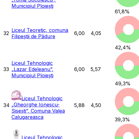
Municipiul Ploiești
61,8
%
Liceul Teoretic, comuna
32
6,00
4,05
Filipeștii de Pădure
42,4
%
Liceul Tehnologic
33
„Lazar Edeleanu”,
6,00
5,57
Municipiul Ploiești
49,3
%
Liceul Tehnologic
„Gheorghe Ionescu-
34
5,88
4,50
Sisești”, Comuna Valea
Calugareasca
39,3
%
Liceul Tehnologic