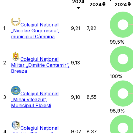
2024
2024
2024
Colegiul Național
1
9,21
7,82
„Nicolae Grigorescu”,
municipiul Câmpina
99,5
%
Colegiul Național
2
9,13
Militar „Dimitrie Cantemir”,
Breaza
100
%
Colegiul Național
3
9,10
8,55
„Mihai Viteazul”,
Municipiul Ploiești
98,9
%
Colegiul Național
4
9,07
8,37