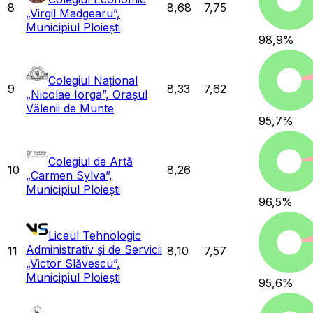
8
8,68
7,75
„Virgil Madgearu”,
Municipiul Ploiești
98,9
%
Colegiul Național
9
8,33
7,62
„Nicolae Iorga”, Orașul
Vălenii de Munte
95,7
%
Colegiul de Artă
10
8,26
„Carmen Sylva”,
Municipiul Ploiești
96,5
%
Liceul Tehnologic
Administrativ și de Servicii
11
8,10
7,57
„Victor Slăvescu”,
Municipiul Ploiești
95,6
%