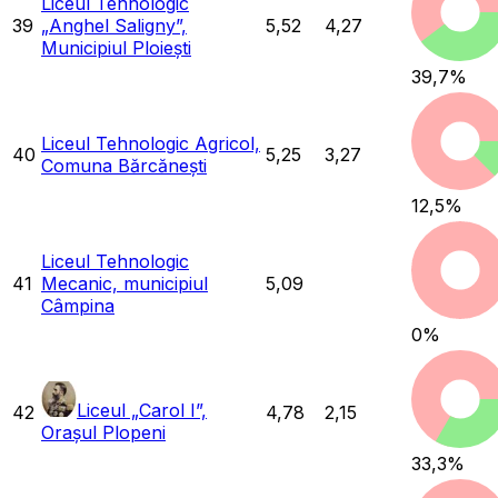
Liceul Tehnologic
39
„Anghel Saligny”,
5,52
4,27
Municipiul Ploiești
39,7
%
Liceul Tehnologic Agricol,
40
5,25
3,27
Comuna Bărcănești
12,5
%
Liceul Tehnologic
41
Mecanic, municipiul
5,09
Câmpina
0
%
Liceul „Carol I”,
42
4,78
2,15
Orașul Plopeni
33,3
%