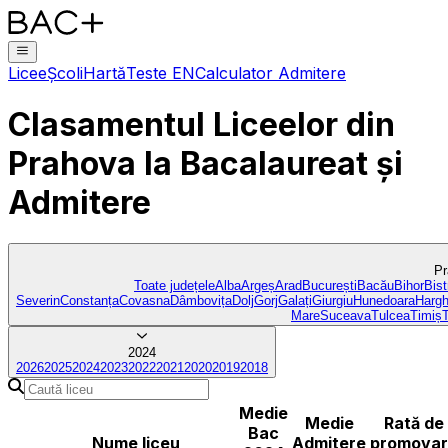
Licee
Școli
Hartă
Teste EN
Calculator Admitere
Clasamentul Liceelor
din
Prahova
la Bacalaureat și
Admitere
Pr
Toate județele
Alba
Argeș
Arad
București
Bacău
Bihor
Bist
Severin
Constanța
Covasna
Dâmbovița
Dolj
Gorj
Galați
Giurgiu
Hunedoara
Hargh
Mare
Suceava
Tulcea
Timiș
2024
2026
2025
2024
2023
2022
2021
2020
2019
2018
Medie
Medie
Rată de
Bac
Nume liceu
Admitere
promova