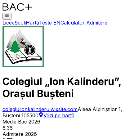
Licee
Școli
Hartă
Teste EN
Calculator Admitere
Colegiul „Ion Kalinderu”,
Orașul Bușteni
colegiulionkalinderu.wixsite.com
Aleea Alpiniștilor 1,
Bușteni 105500
Vezi pe hartă
Medie Bac 2026
6,36
Admitere 2026