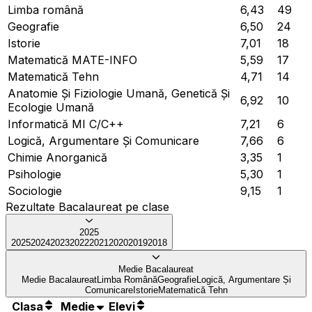
Limba română
6,43
49
Geografie
6,50
24
Istorie
7,01
18
Matematică MATE-INFO
5,59
17
Matematică Tehn
4,71
14
Anatomie Și Fiziologie Umană, Genetică Și
6,92
10
Ecologie Umană
Informatică MI C/C++
7,21
6
Logică, Argumentare Și Comunicare
7,66
6
Chimie Anorganică
3,35
1
Psihologie
5,30
1
Sociologie
9,15
1
Rezultate Bacalaureat pe clase
2025
2025
2024
2023
2022
2021
2020
2019
2018
Medie Bacalaureat
Medie Bacalaureat
Limba Română
Geografie
Logică, Argumentare Și
Comunicare
Istorie
Matematică Tehn
Clasa
Medie
Elevi