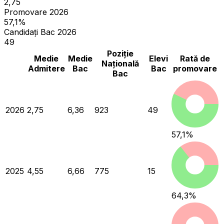
2,75
Promovare 2026
57,1%
Candidați Bac 2026
49
Poziție
Medie
Medie
Elevi
Rată de
Națională
Admitere
Bac
Bac
promovare
Bac
2026
2,75
6,36
923
49
57,1
%
2025
4,55
6,66
775
15
64,3
%