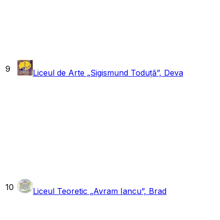
9
Liceul de Arte „Sigismund Toduță”, Deva
10
Liceul Teoretic „Avram Iancu”, Brad