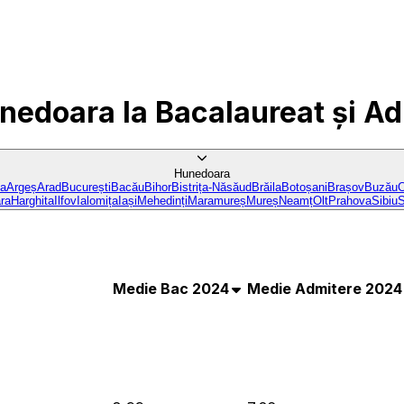
unedoara
la Bacalaureat și A
Hunedoara
ba
Argeș
Arad
București
Bacău
Bihor
Bistrița-Năsăud
Brăila
Botoșani
Brașov
Buzău
C
ra
Harghita
Ilfov
Ialomița
Iași
Mehedinți
Maramureș
Mureș
Neamț
Olt
Prahova
Sibiu
S
Medie Bac 2024
Medie Admitere 2024