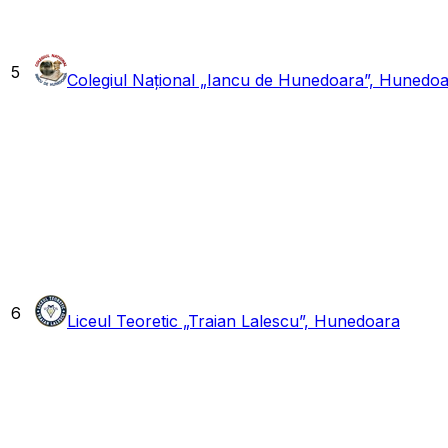
5
Colegiul Național „Iancu de Hunedoara”, Hunedo
6
Liceul Teoretic „Traian Lalescu”, Hunedoara