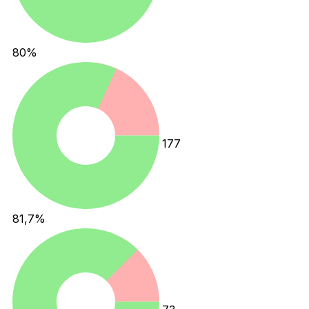
80
%
177
81,7
%