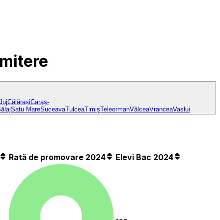
dmitere
luj
Călărași
Caraș-
ălaj
Satu Mare
Suceava
Tulcea
Timiș
Teleorman
Vâlcea
Vrancea
Vaslui
Rată de promovare 2024
Elevi Bac 2024