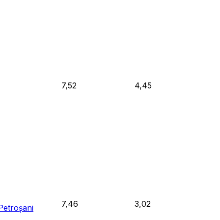
7,52
4,45
7,46
3,02
Petroșani