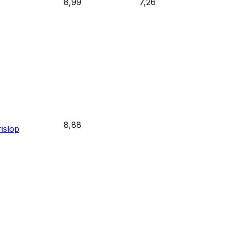
8,99
7,26
8,88
islop