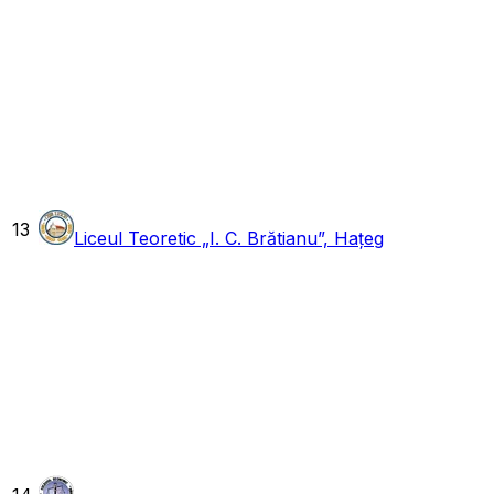
13
Liceul Teoretic „I. C. Brătianu”, Hațeg