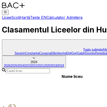
Licee
Școli
Hartă
Teste EN
Calculator Admitere
Clasamentul Liceelor
din H
Toate județele
Al
Severin
Constanța
Covasna
Dâmbovița
Dolj
Gorj
Galați
Giurgiu
Hunedoa
2024
2026
2025
2024
2023
2022
2021
2020
2019
2018
Nume liceu