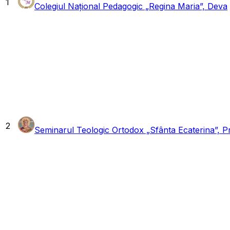
1
Colegiul Național Pedagogic „Regina Maria”, Deva
2
Seminarul Teologic Ortodox „Sfânta Ecaterina”, Pr