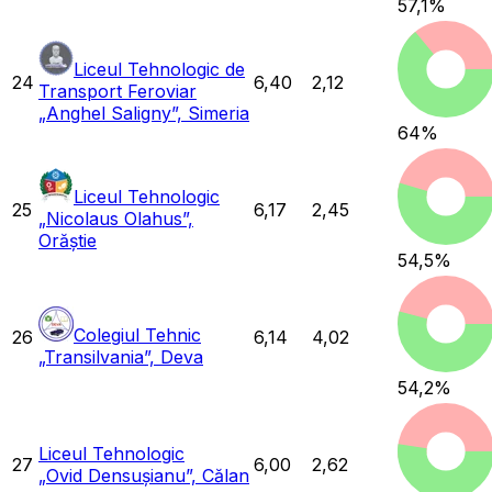
57,1
%
Liceul Tehnologic de
24
6,40
2,12
Transport Feroviar
„Anghel Saligny”, Simeria
64
%
Liceul Tehnologic
25
6,17
2,45
„Nicolaus Olahus”,
Orăștie
54,5
%
Colegiul Tehnic
26
6,14
4,02
„Transilvania”, Deva
54,2
%
Liceul Tehnologic
27
6,00
2,62
„Ovid Densușianu”, Călan