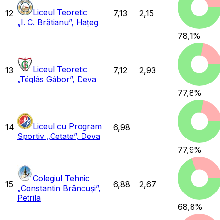
Liceul Teoretic
12
7,13
2,15
„I. C. Brătianu”, Hațeg
78,1
%
Liceul Teoretic
13
7,12
2,93
„Téglás Gábor”, Deva
77,8
%
Liceul cu Program
14
6,98
Sportiv „Cetate”, Deva
77,9
%
Colegiul Tehnic
15
6,88
2,67
„Constantin Brâncuși”,
Petrila
68,8
%