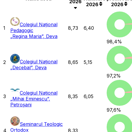
2026
2026
2026
Colegiul Național
1
8,73
6,40
Pedagogic
„Regina Maria”, Deva
98,4
%
Colegiul Național
2
8,65
5,15
„Decebal”, Deva
97,2
%
Colegiul Național
3
8,35
6,05
„Mihai Eminescu”,
Petroșani
97,6
%
Seminarul Teologic
Ortodox
4
8,33