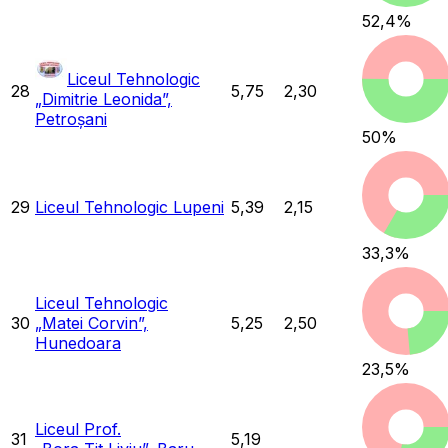
52,4
%
Liceul Tehnologic
28
5,75
2,30
„Dimitrie Leonida”,
Petroșani
50
%
29
Liceul Tehnologic Lupeni
5,39
2,15
33,3
%
Liceul Tehnologic
30
„Matei Corvin”,
5,25
2,50
Hunedoara
23,5
%
Liceul Prof.
31
5,19