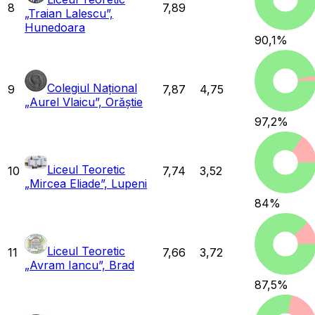
8
7,89
„Traian Lalescu”,
Hunedoara
90,1
%
Colegiul Național
9
7,87
4,75
„Aurel Vlaicu”, Orăștie
97,2
%
Liceul Teoretic
10
7,74
3,52
„Mircea Eliade”, Lupeni
84
%
Liceul Teoretic
11
7,66
3,72
„Avram Iancu”, Brad
87,5
%