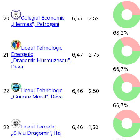
Colegiul Economic
20
6,55
3,52
„Hermes”, Petroșani
68,2
%
Liceul Tehnologic
Energetic
21
6,47
2,75
„Dragomir Hurmuzescu”,
Deva
66,7
%
Liceul Tehnologic
22
6,46
2,50
„Grigore Moisil”, Deva
66,7
%
Liceul Teoretic
23
6,46
1,50
„Silviu Dragomir”, Ilia