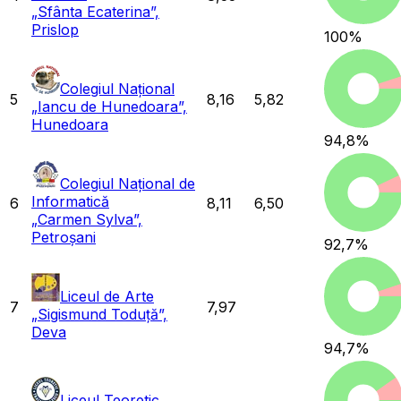
„Sfânta Ecaterina”,
Prislop
100
%
Colegiul Național
5
8,16
5,82
„Iancu de Hunedoara”,
Hunedoara
94,8
%
Colegiul Național de
Informatică
6
8,11
6,50
„Carmen Sylva”,
Petroșani
92,7
%
Liceul de Arte
7
7,97
„Sigismund Toduță”,
Deva
94,7
%
Liceul Teoretic