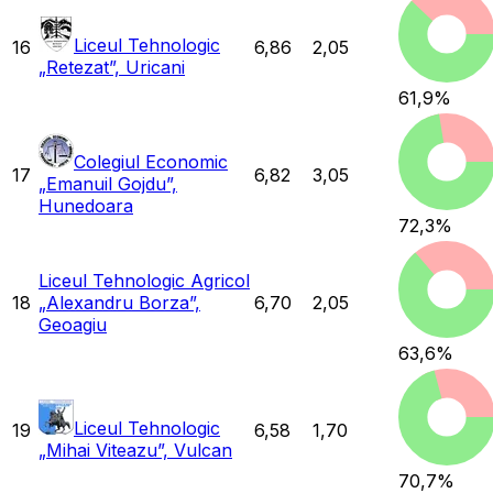
Liceul Tehnologic
16
6,86
2,05
„Retezat”, Uricani
61,9
%
Colegiul Economic
17
6,82
3,05
„Emanuil Gojdu”,
Hunedoara
72,3
%
Liceul Tehnologic Agricol
18
„Alexandru Borza”,
6,70
2,05
Geoagiu
63,6
%
Liceul Tehnologic
19
6,58
1,70
„Mihai Viteazu”, Vulcan
70,7
%