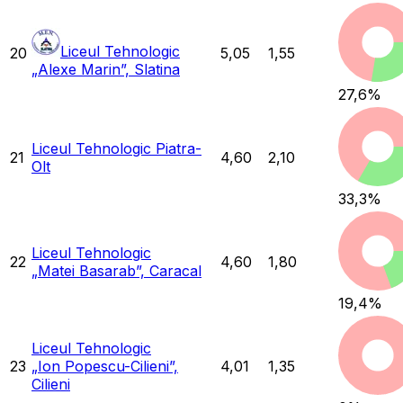
Liceul Tehnologic
20
5,05
1,55
„Alexe Marin”, Slatina
27,6
%
Liceul Tehnologic Piatra-
21
4,60
2,10
Olt
33,3
%
Liceul Tehnologic
22
4,60
1,80
„Matei Basarab”, Caracal
19,4
%
Liceul Tehnologic
23
„Ion Popescu-Cilieni”,
4,01
1,35
Cilieni