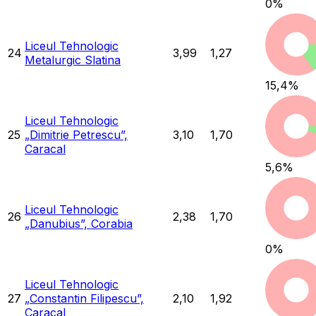
0
%
Liceul Tehnologic
24
3,99
1,27
Metalurgic Slatina
15,4
%
Liceul Tehnologic
25
„Dimitrie Petrescu”,
3,10
1,70
Caracal
5,6
%
Liceul Tehnologic
26
2,38
1,70
„Danubius”, Corabia
0
%
Liceul Tehnologic
27
„Constantin Filipescu”,
2,10
1,92
Caracal