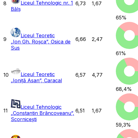
Liceul Tehnologic nr. 1
8
6,73
1,67
Bălș
65
%
Liceul Teoretic
9
6,66
2,47
„Ion Gh. Roșca”, Osica de
Sus
61
%
Liceul Teoretic
10
6,57
4,77
„Ioniță Asan”, Caracal
68,4
%
Liceul Tehnologic
11
6,51
1,67
„Constantin Brâncoveanu”,
Scornicești
59,3
%