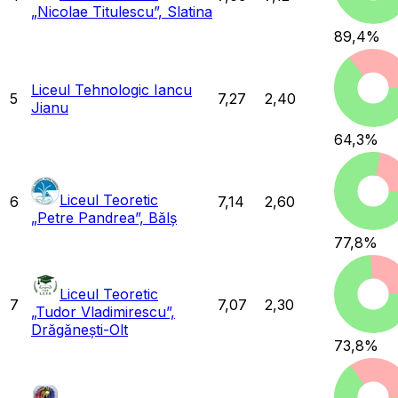
„Nicolae Titulescu”, Slatina
89,4
%
Liceul Tehnologic Iancu
5
7,27
2,40
Jianu
64,3
%
Liceul Teoretic
6
7,14
2,60
„Petre Pandrea”, Bălș
77,8
%
Liceul Teoretic
7
7,07
2,30
„Tudor Vladimirescu”,
Drăgănești-Olt
73,8
%