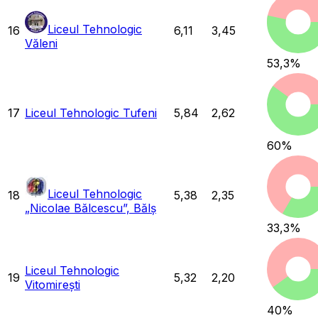
Liceul Tehnologic
16
6,11
3,45
Văleni
53,3
%
17
Liceul Tehnologic Tufeni
5,84
2,62
60
%
Liceul Tehnologic
18
5,38
2,35
„Nicolae Bălcescu”, Bălș
33,3
%
Liceul Tehnologic
19
5,32
2,20
Vitomirești
40
%