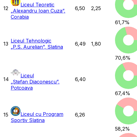
Liceul Teoretic
12
6,50
2,25
„Alexandru Ioan Cuza”,
Corabia
61,7
%
Liceul Tehnologic
13
6,49
1,80
„P.S. Aurelian”, Slatina
70,6
%
Liceul
14
6,40
„Ștefan Diaconescu”,
Potcoava
67,4
%
Liceul cu Program
15
6,26
Sportiv Slatina
58,2
%