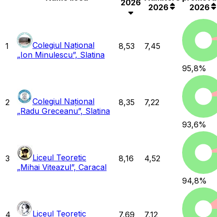
2026
2026
2026
Colegiul Național
1
8,53
7,45
„Ion Minulescu”, Slatina
95,8
%
Colegiul Național
2
8,35
7,22
„Radu Greceanu”, Slatina
93,6
%
Liceul Teoretic
3
8,16
4,52
„Mihai Viteazul”, Caracal
94,8
%
Liceul Teoretic
4
7,69
7,12