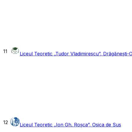
11
Liceul Teoretic „Tudor Vladimirescu”, Drăgănești-O
12
Liceul Teoretic „Ion Gh. Roșca”, Osica de Sus