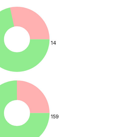
%
14
159