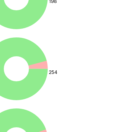
198
254