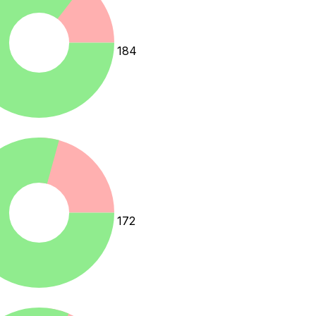
184
172