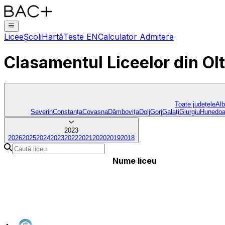
Licee
Școli
Hartă
Teste EN
Calculator Admitere
Clasamentul Liceelor
din Olt
Toate județele
Al
Severin
Constanța
Covasna
Dâmbovița
Dolj
Gorj
Galați
Giurgiu
Hunedoa
2023
2026
2025
2024
2023
2022
2021
2020
2019
2018
Nume liceu