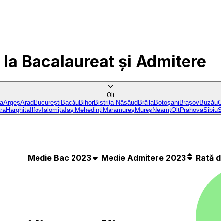
la Bacalaureat și Admitere
Olt
ba
Argeș
Arad
București
Bacău
Bihor
Bistrița-Năsăud
Brăila
Botoșani
Brașov
Buzău
C
ra
Harghita
Ilfov
Ialomița
Iași
Mehedinți
Maramureș
Mureș
Neamț
Olt
Prahova
Sibiu
S
Medie Bac 2023
Medie Admitere 2023
Rată 