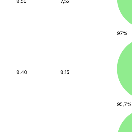
8,50
7,52
97
%
8,40
8,15
95,7
%