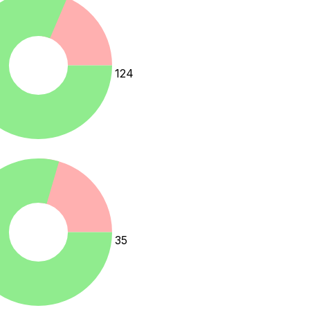
124
35