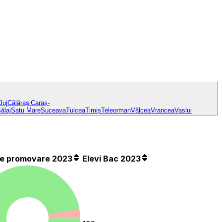
luj
Călărași
Caraș-
ălaj
Satu Mare
Suceava
Tulcea
Timiș
Teleorman
Vâlcea
Vrancea
Vaslui
de promovare 2023
Elevi Bac 2023