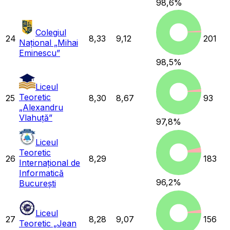
98,6
%
Colegiul
24
8,33
9,12
201
Național „Mihai
Eminescu”
98,5
%
Liceul
Teoretic
25
8,30
8,67
93
„Alexandru
Vlahuță”
97,8
%
Liceul
Teoretic
26
8,29
183
Internațional de
Informatică
96,2
%
București
Liceul
27
8,28
9,07
156
Teoretic „Jean