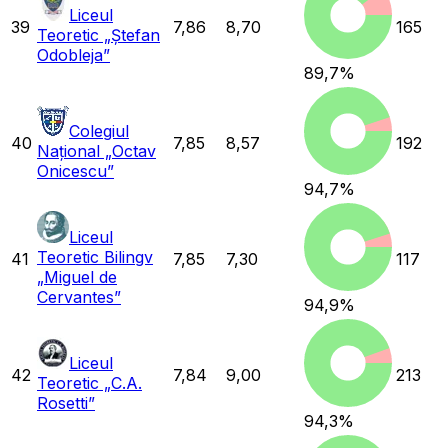
Liceul
39
7,86
8,70
165
Teoretic „Ștefan
Odobleja”
89,7
%
Colegiul
40
7,85
8,57
192
Național „Octav
Onicescu”
94,7
%
Liceul
Teoretic Bilingv
41
7,85
7,30
117
„Miguel de
Cervantes”
94,9
%
Liceul
42
7,84
9,00
213
Teoretic „C.A.
Rosetti”
94,3
%