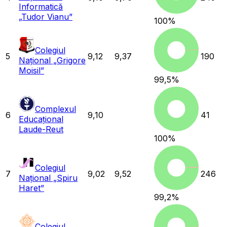
Informatică
„Tudor Vianu”
100
%
Colegiul
5
9,12
9,37
190
Național „Grigore
Moisil”
99,5
%
Complexul
6
9,10
41
Educațional
Laude-Reut
100
%
Colegiul
7
9,02
9,52
246
Național „Spiru
Haret”
99,2
%
Colegiul