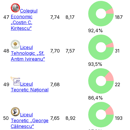
Colegiul
Economic
47
7,74
8,17
187
„Costin C.
Kirițescu”
92,4
%
Liceul
48
7,70
7,57
31
Tehnologic „Sf.
Antim Ivireanu”
93,5
%
Liceul
49
7,68
22
Teoretic Național
86,4
%
Liceul
50
7,65
8,92
193
Teoretic „George
Călinescu”