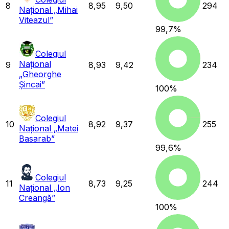
8
8,95
9,50
294
Național „Mihai
Viteazul”
99,7
%
Colegiul
Național
9
8,93
9,42
234
„Gheorghe
Șincai”
100
%
Colegiul
10
8,92
9,37
255
Național „Matei
Basarab”
99,6
%
Colegiul
11
8,73
9,25
244
Național „Ion
Creangă”
100
%