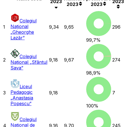
2023
2023
2023
2023
Colegiul
Național
1
9,34
9,65
296
„Gheorghe
Lazăr”
99,7
%
Colegiul
2
9,18
9,67
274
Național „Sfântul
Sava”
98,9
%
Liceul
Pedagogic
3
9,18
7
„Anastasia
Popescu”
100
%
Colegiul
Național de
4
9,16
9,70
245