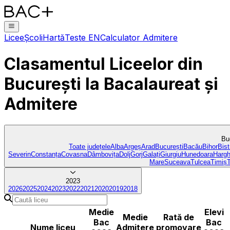
Licee
Școli
Hartă
Teste EN
Calculator Admitere
Clasamentul Liceelor
din
București
la Bacalaureat și
Admitere
Bu
Toate județele
Alba
Argeș
Arad
București
Bacău
Bihor
Bist
Severin
Constanța
Covasna
Dâmbovița
Dolj
Gorj
Galați
Giurgiu
Hunedoara
Hargh
Mare
Suceava
Tulcea
Timiș
2023
2026
2025
2024
2023
2022
2021
2020
2019
2018
Medie
Elevi
Medie
Rată de
Bac
Bac
Nume liceu
Admitere
promovare