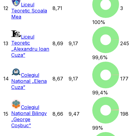
Liceul
12
8,71
3
Teoretic Școala
Mea
100
%
Liceul
Teoretic
13
8,69
9,17
245
„Alexandru Ioan
Cuza”
99,6
%
Colegiul
14
8,67
9,17
177
Național „Elena
Cuza”
99,4
%
Colegiul
Național Bilingv
15
8,66
9,47
198
„George
Coșbuc”
99
%