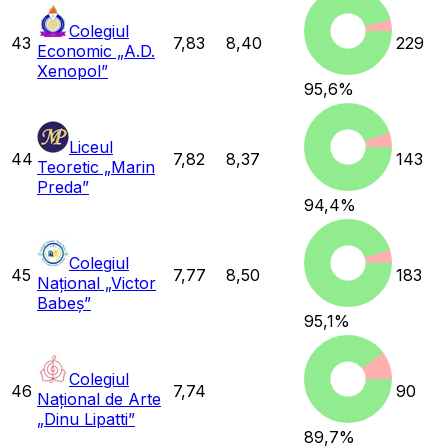
Colegiul
43
7,83
8,40
229
Economic „A.D.
Xenopol”
95,6
%
Liceul
44
7,82
8,37
143
Teoretic „Marin
Preda”
94,4
%
Colegiul
45
7,77
8,50
183
Național „Victor
Babeș”
95,1
%
Colegiul
46
7,74
90
Național de Arte
„Dinu Lipatti”
89,7
%