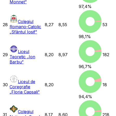
Monnet”
97,4
%
Colegiul
28
8,27
8,55
53
Romano-Catolic
„Sfântul Iosif”
98,1
%
Liceul
29
8,20
8,97
182
Teoretic „Ion
Barbu”
96,7
%
Liceul de
30
8,20
18
Coregrafie
„Floria Capsali”
94,4
%
Colegiul
31
8,17
8,60
218