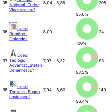
35
8,04
8,85
205
Național „Tudor
Vladimirescu”
95,6
%
Liceul
36
8,00
24
Româno-
Finlandez
100
%
Liceul
Teologic
37
7,97
8,32
93
Adventist „Ștefan
Demetrescu”
93,5
%
Liceul
38
7,94
8,60
140
Teoretic „Eugen
Lovinescu”
96,4
%