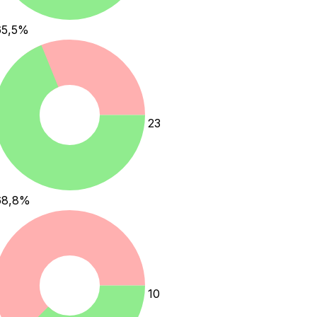
65,5
%
23
68,8
%
10