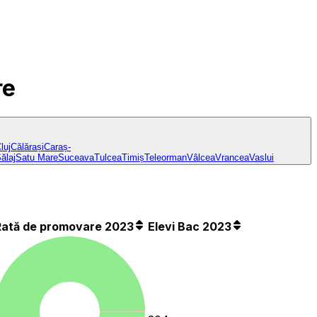
re
luj
Călărași
Caraș-
ălaj
Satu Mare
Suceava
Tulcea
Timiș
Teleorman
Vâlcea
Vrancea
Vaslui
Rată de promovare 2023
Elevi Bac 2023