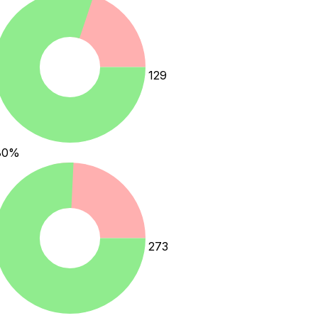
129
80
%
273