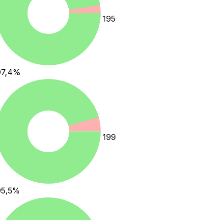
195
97,4
%
199
95,5
%