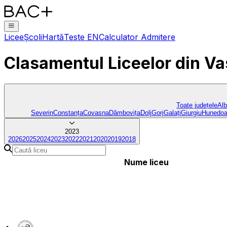
Licee
Școli
Hartă
Teste EN
Calculator Admitere
Clasamentul Liceelor
din Va
Toate județele
Al
Severin
Constanța
Covasna
Dâmbovița
Dolj
Gorj
Galați
Giurgiu
Hunedoa
2023
2026
2025
2024
2023
2022
2021
2020
2019
2018
Nume liceu