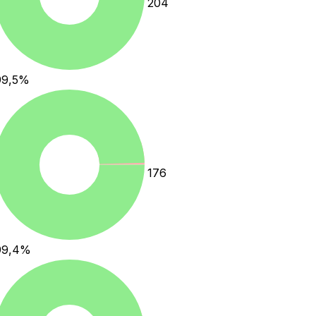
204
99,5
%
176
99,4
%