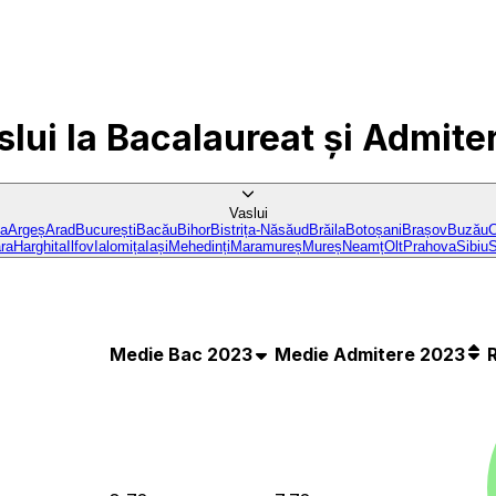
slui
la Bacalaureat și Admite
Vaslui
ba
Argeș
Arad
București
Bacău
Bihor
Bistrița-Năsăud
Brăila
Botoșani
Brașov
Buzău
C
ra
Harghita
Ilfov
Ialomița
Iași
Mehedinți
Maramureș
Mureș
Neamț
Olt
Prahova
Sibiu
S
Medie Bac 2023
Medie Admitere 2023