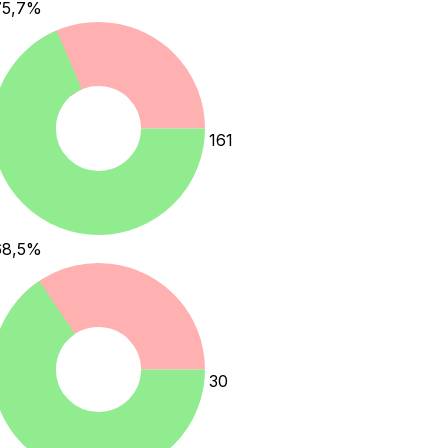
75,7
%
161
68,5
%
30