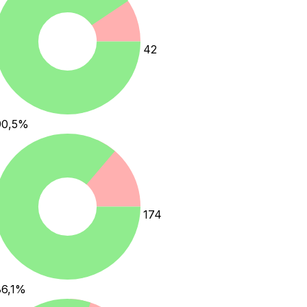
42
90,5
%
174
6,1
%