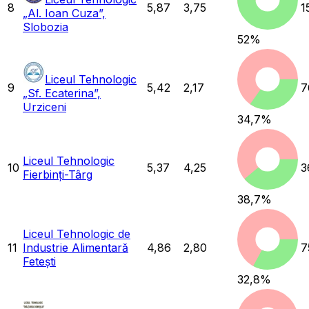
8
5,87
3,75
1
„Al. Ioan Cuza”,
Slobozia
52
%
Liceul Tehnologic
9
5,42
2,17
7
„Sf. Ecaterina”,
Urziceni
34,7
%
Liceul Tehnologic
10
5,37
4,25
3
Fierbinți-Târg
38,7
%
Liceul Tehnologic de
11
Industrie Alimentară
4,86
2,80
7
Fetești
32,8
%