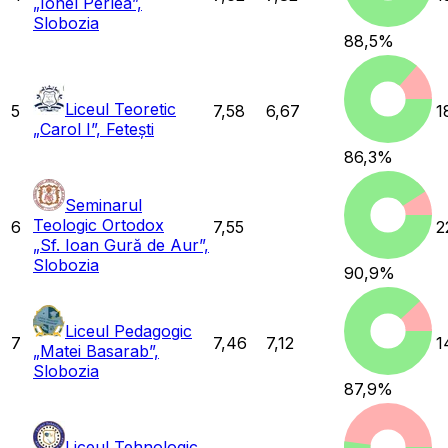
„Ionel Perlea”,
Slobozia
88,5
%
Liceul Teoretic
5
7,58
6,67
1
„Carol I”, Fetești
86,3
%
Seminarul
Teologic Ortodox
6
7,55
2
„Sf. Ioan Gură de Aur”,
Slobozia
90,9
%
Liceul Pedagogic
7
7,46
7,12
1
„Matei Basarab”,
Slobozia
87,9
%
Liceul Tehnologic