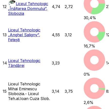
Liceul Tehnologic
12
4,74
2,72
2
„Înălțarea Domnului”,
Slobozia
30,4
%
Liceul Tehnologic
13
„Anghel Saligny”,
4,55
3,12
1
Fetești
16,7
%
Liceul Tehnologic
14
3,23
1
Tăndărei
0
%
Liceul Tehnologic
Mihai Eminescu
15
3,14
3,75
8
Slobozia.- Liceul
Teh.al.Ioan Cuza Slob.
2,6
%