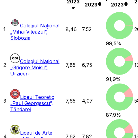
2023
2
2023
2023
Colegiul Național
1
8,46
7,52
2
„Mihai Viteazul”,
Slobozia
99,5
%
Colegiul Național
2
7,85
6,75
1
„Grigore Moisil”,
Urziceni
91,9
%
Liceul Teoretic
3
7,65
4,07
5
„Paul Georgescu”,
Tăndărei
87,9
%
Liceul de Arte
4
7,62
7,82
1