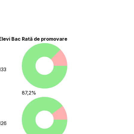
Elevi Bac
Rată de promovare
133
87,2
%
126