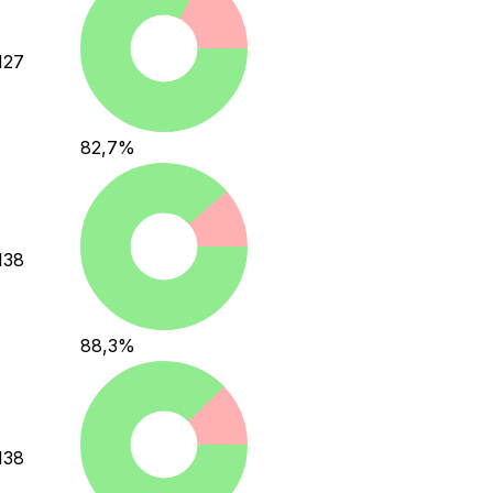
127
82,7
%
138
88,3
%
138