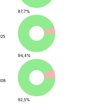
87,7
%
125
94,4
%
108
92,5
%