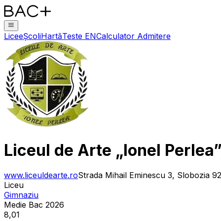
Licee
Școli
Hartă
Teste EN
Calculator Admitere
Liceul de Arte „Ionel Perlea”
www.liceuldearte.ro
Strada Mihail Eminescu 3, Slobozia 9
Liceu
Gimnaziu
Medie Bac 2026
8,01