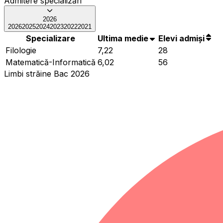
Admitere specializări
2026
2026
2025
2024
2023
2022
2021
Specializare
Ultima medie
Elevi admiși
Filologie
7,22
28
Matematică-Informatică
6,02
56
Limbi străine Bac 2026