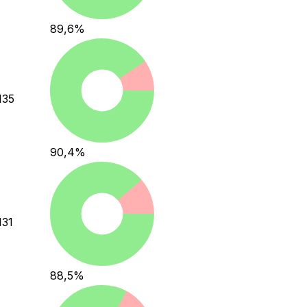
89,6
%
135
90,4
%
131
88,5
%