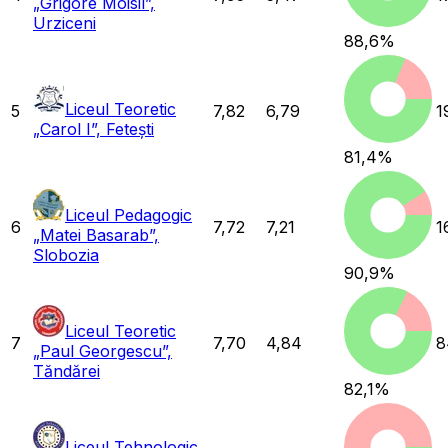
„Grigore Moisil”,
Urziceni
88,6
%
Liceul Teoretic
5
7,82
6,79
1
„Carol I”, Fetești
81,4
%
Liceul Pedagogic
6
7,72
7,21
1
„Matei Basarab”,
Slobozia
90,9
%
Liceul Teoretic
7
7,70
4,84
8
„Paul Georgescu”,
Tăndărei
82,1
%
Liceul Tehnologic