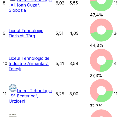
8
6,02
5,55
1
„Al. Ioan Cuza”,
Slobozia
47,4
%
Liceul Tehnologic
9
5,51
4,09
3
Fierbinți-Târg
44,8
%
Liceul Tehnologic de
10
Industrie Alimentară
5,41
3,59
4
Fetești
27,3
%
Liceul Tehnologic
11
5,28
3,90
1
„Sf. Ecaterina”,
Urziceni
32,7
%