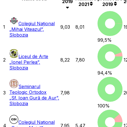
2019
2
2021
2019
Colegiul Național
1
9,03
8,01
1
„Mihai Viteazul”,
Slobozia
99,5
%
Liceul de Arte
2
8,22
7,80
1
„Ionel Perlea”,
Slobozia
94,4
%
Seminarul
Teologic Ortodox
3
7,98
2
„Sf. Ioan Gură de Aur”,
Slobozia
100
%
Colegiul Național
4
7,95
5,47
1