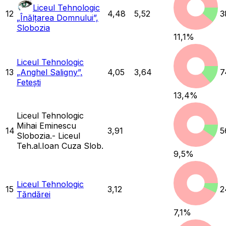
Liceul Tehnologic
12
4,48
5,52
3
„Înălțarea Domnului”,
Slobozia
11,1
%
Liceul Tehnologic
13
„Anghel Saligny”,
4,05
3,64
7
Fetești
13,4
%
Liceul Tehnologic
Mihai Eminescu
14
3,91
5
Slobozia.- Liceul
Teh.al.Ioan Cuza Slob.
9,5
%
Liceul Tehnologic
15
3,12
2
Tăndărei
7,1
%