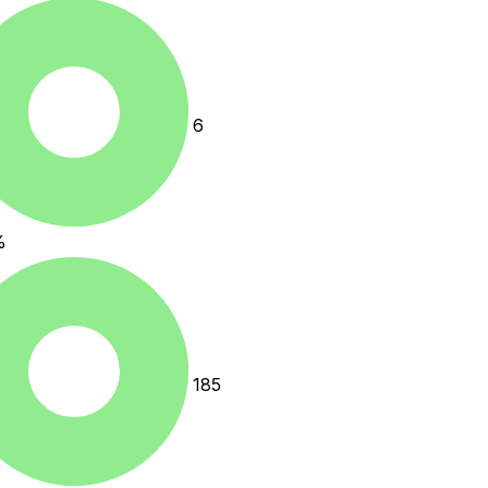
6
%
185