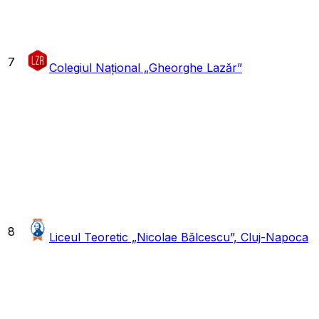
7
Colegiul Național „Gheorghe Lazăr”
8
Liceul Teoretic „Nicolae Bălcescu”, Cluj-Napoca