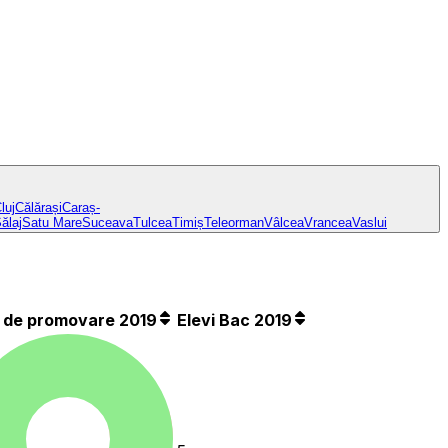
luj
Călărași
Caraș-
ălaj
Satu Mare
Suceava
Tulcea
Timiș
Teleorman
Vâlcea
Vrancea
Vaslui
 de promovare 2019
Elevi Bac 2019