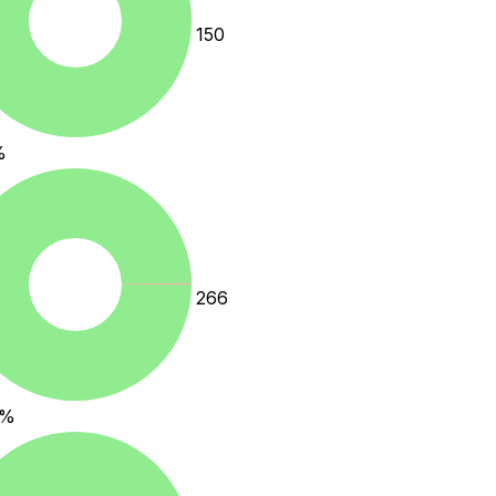
150
%
266
%