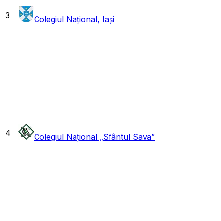
3
Colegiul Național, Iași
4
Colegiul Național „Sfântul Sava”