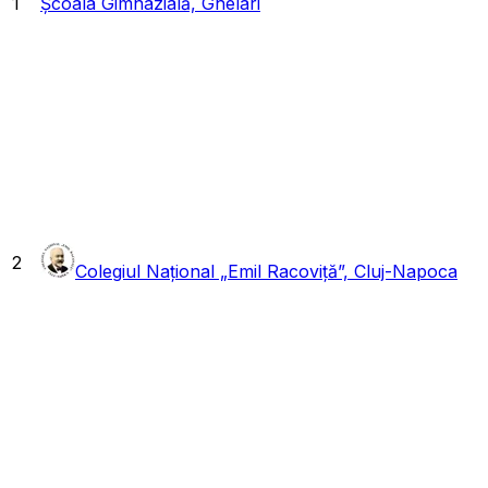
1
Școala Gimnazială, Ghelari
2
Colegiul Național „Emil Racoviță”, Cluj-Napoca