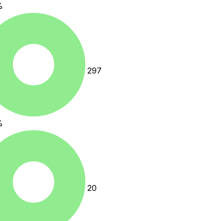
%
297
%
20