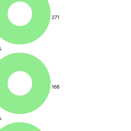
271
%
168
%