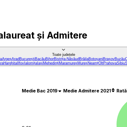
alaureat și Admitere
Toate județele
ba
Argeș
Arad
București
Bacău
Bihor
Bistrița-Năsăud
Brăila
Botoșani
Brașov
Buzău
C
ra
Harghita
Ilfov
Ialomița
Iași
Mehedinți
Maramureș
Mureș
Neamț
Olt
Prahova
Sibiu
S
Medie Bac 2019
Medie Admitere 2021
Rată