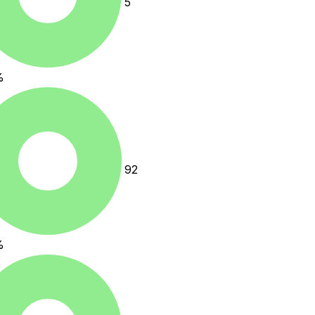
5
%
92
%