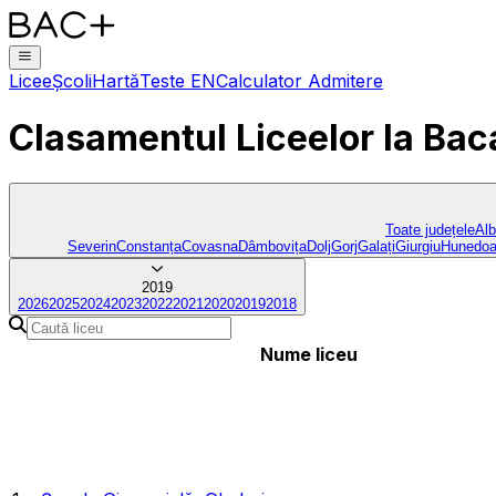
Licee
Școli
Hartă
Teste EN
Calculator Admitere
Clasamentul Liceelor
la Bac
Toate județele
Al
Severin
Constanța
Covasna
Dâmbovița
Dolj
Gorj
Galați
Giurgiu
Hunedoa
2019
2026
2025
2024
2023
2022
2021
2020
2019
2018
Nume liceu