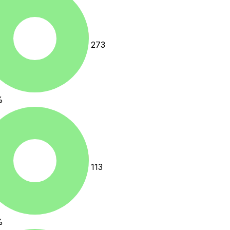
273
%
113
%