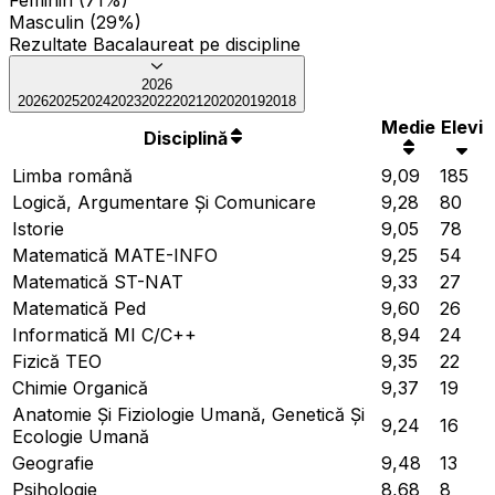
Masculin (29%)
Rezultate Bacalaureat pe discipline
2026
2026
2025
2024
2023
2022
2021
2020
2019
2018
Medie
Elevi
Disciplină
Limba română
9,09
185
Logică, Argumentare Și Comunicare
9,28
80
Istorie
9,05
78
Matematică MATE-INFO
9,25
54
Matematică ST-NAT
9,33
27
Matematică Ped
9,60
26
Informatică MI C/C++
8,94
24
Fizică TEO
9,35
22
Chimie Organică
9,37
19
Anatomie Și Fiziologie Umană, Genetică Și
9,24
16
Ecologie Umană
Geografie
9,48
13
Psihologie
8,68
8