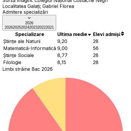
Sursă imagini:
Colegiul Național Costache Negri
Localitatea Galați; Gabriel Florea
Admitere specializări
2026
2026
2025
2024
2023
2022
2021
Specializare
Ultima medie
Elevi admiși
Ştiinţe ale Naturii
9,20
28
Matematică-Informatică
9,00
56
Ştiinţe Sociale
8,77
28
Filologie
8,15
28
Limbi străine Bac 2026