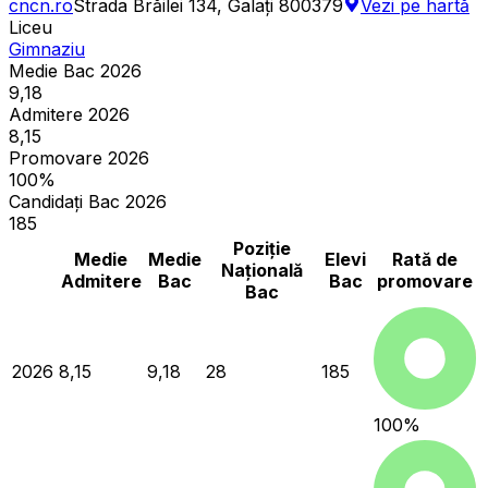
cncn.ro
Strada Brăilei 134, Galați 800379
Vezi pe hartă
Liceu
Gimnaziu
Medie Bac 2026
9,18
Admitere 2026
8,15
Promovare 2026
100%
Candidați Bac 2026
185
Poziție
Medie
Medie
Elevi
Rată de
Națională
Admitere
Bac
Bac
promovare
Bac
2026
8,15
9,18
28
185
100
%