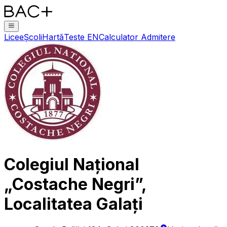
Licee
Școli
Hartă
Teste EN
Calculator Admitere
Colegiul Național
„Costache Negri”,
Localitatea Galați