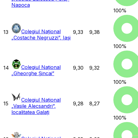
Napoca
100
%
Colegiul Național
13
9,33
9,38
„Costache Negruzzi”, Iași
100
%
Colegiul Național
14
9,30
9,32
„Gheorghe Șincai”
100
%
Colegiul Național
15
9,28
8,27
„Vasile Alecsandri”,
localitatea Galați
100
%