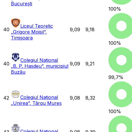
București
100
%
Liceul Teoretic
40
9,09
9,18
„Grigore Moisil”,
Timișoara
100
%
Colegiul Național
40
9,09
9,21
„B. P. Hasdeu”, municipiul
Buzău
99,7
%
Colegiul Național
42
9,08
8,32
„Unirea”, Târgu Mureș
100
%
Colegiul Național
43
9,08
9,39