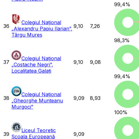
99,4
%
Colegiul Național
36
9,10
7,26
„Alexandru Papiu Ilarian”,
Târgu Mureș
98,3
%
Colegiul Național
37
9,10
9,08
„Costache Negri”,
Localitatea Galați
99,4
%
Colegiul Național
38
9,09
8,93
„Gheorghe Munteanu
Murgoci”
100
%
Liceul Teoretic
39
9,09
Școala Europeană