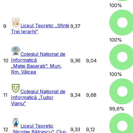
100
%
Liceul Teoretic „Sfinții
9
9,37
Trei Ierarhi”
100
%
Colegiul Național de
Informatică
10
9,36
9,04
„Matei Basarab”, Mun.
Rm. Vâlcea
100
%
Colegiul Național de
11
9,34
9,68
Informatică „Tudor
Vianu”
99,6
%
Liceul Teoretic
12
9,33
9,12
„Nicolae Bălcescu”, Cluj-