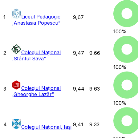
Liceul Pedagogic
1
9,67
„Anastasia Popescu”
100
%
Colegiul Național
2
9,47
9,66
„Sfântul Sava”
100
%
Colegiul Național
3
9,44
9,63
„Gheorghe Lazăr”
100
%
4
9,41
9,33
Colegiul Național, Iași