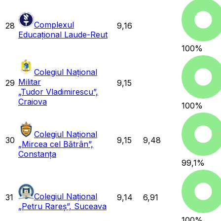
Complexul
28
9,16
Educațional Laude-Reut
100
%
Colegiul Național
Militar
29
9,15
„Tudor Vladimirescu”,
Craiova
100
%
Colegiul Național
30
9,15
9,48
„Mircea cel Bătrân”,
Constanța
99,1
%
Colegiul Național
31
9,14
6,91
„Petru Rareș”, Suceava
100
%