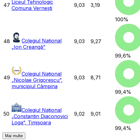
Liceul Tehnologic
47
9,03
3,19
Comuna Vernești
100
%
Colegiul Național
48
9,03
9,27
„Ion Creangă”
99,6
%
Colegiul Național
49
9,03
8,71
„Nicolae Grigorescu”,
municipiul Câmpina
99,4
%
Colegiul Național
50
9,02
9,01
„Constantin Diaconovici
Loga”, Timișoara
99,4
%
Mai multe