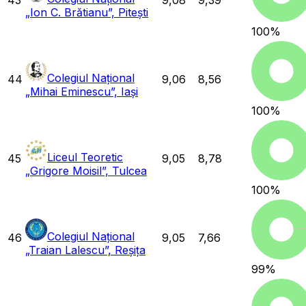
„Ion C. Brătianu”, Pitești
100
%
Colegiul Național
44
9,06
8,56
„Mihai Eminescu”, Iași
100
%
Liceul Teoretic
45
9,05
8,78
„Grigore Moisil”, Tulcea
100
%
Colegiul Național
46
9,05
7,66
„Traian Lalescu”, Reșița
99
%