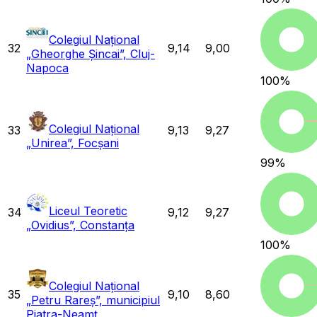
Colegiul Național
32
9,14
9,00
„Gheorghe Șincai”, Cluj-
Napoca
100
%
Colegiul Național
33
9,13
9,27
„Unirea”, Focșani
99
%
Liceul Teoretic
34
9,12
9,27
„Ovidius”, Constanța
100
%
Colegiul Național
35
9,10
8,60
„Petru Rareș”, municipiul
Piatra-Neamț