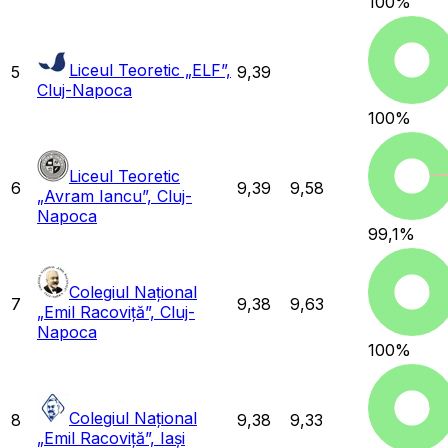
100
%
Liceul Teoretic „ELF”,
5
9,39
Cluj-Napoca
100
%
Liceul Teoretic
6
9,39
9,58
„Avram Iancu”, Cluj-
Napoca
99,1
%
Colegiul Național
7
9,38
9,63
„Emil Racoviță”, Cluj-
Napoca
100
%
Colegiul Național
8
9,38
9,33
„Emil Racoviță”, Iași