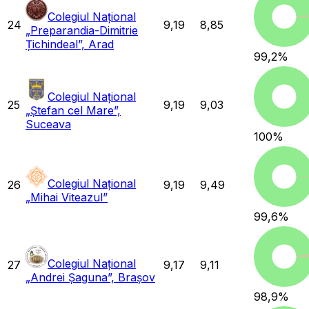
Colegiul Național
24
9,19
8,85
„Preparandia-Dimitrie
Țichindeal”, Arad
99,2
%
Colegiul Național
25
9,19
9,03
„Ștefan cel Mare”,
Suceava
100
%
Colegiul Național
26
9,19
9,49
„Mihai Viteazul”
99,6
%
Colegiul Național
27
9,17
9,11
„Andrei Șaguna”, Brașov
98,9
%