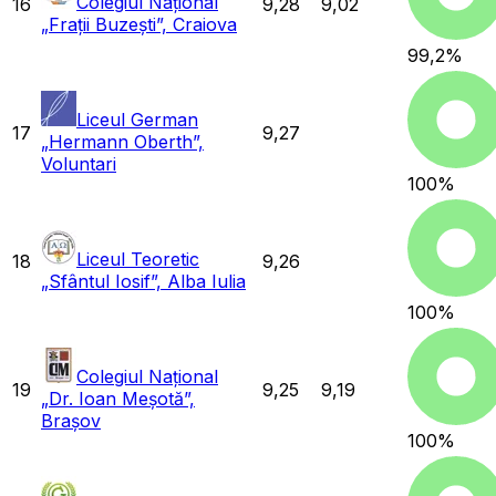
Colegiul Național
16
9,28
9,02
„Frații Buzești”, Craiova
99,2
%
Liceul German
17
9,27
„Hermann Oberth”,
Voluntari
100
%
Liceul Teoretic
18
9,26
„Sfântul Iosif”, Alba Iulia
100
%
Colegiul Național
19
9,25
9,19
„Dr. Ioan Meșotă”,
Brașov
100
%