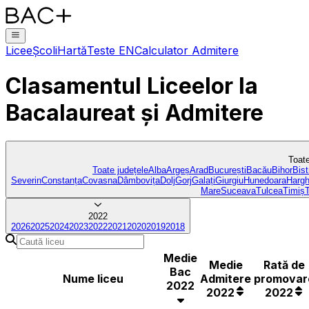
Licee
Școli
Hartă
Teste EN
Calculator Admitere
Clasamentul Liceelor
la
Bacalaureat și Admitere
Toate
Toate județele
Alba
Argeș
Arad
București
Bacău
Bihor
Bist
Severin
Constanța
Covasna
Dâmbovița
Dolj
Gorj
Galați
Giurgiu
Hunedoara
Hargh
Mare
Suceava
Tulcea
Timiș
2022
2026
2025
2024
2023
2022
2021
2020
2019
2018
Medie
Medie
Rată de
Bac
Nume liceu
Admitere
promovar
2022
2022
2022