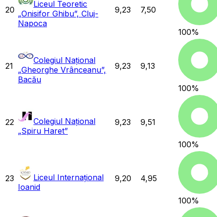
Liceul Teoretic
20
9,23
7,50
„Onisifor Ghibu”, Cluj-
Napoca
100
%
Colegiul Național
21
9,23
9,13
„Gheorghe Vrânceanu”,
Bacău
100
%
Colegiul Național
22
9,23
9,51
„Spiru Haret”
100
%
Liceul Internațional
23
9,20
4,95
Ioanid
100
%