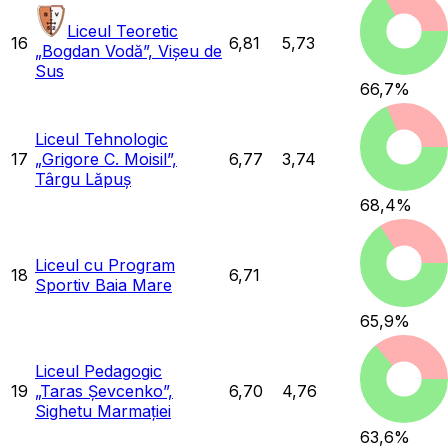
Liceul Teoretic
16
6,81
5,73
„Bogdan Vodă”, Vișeu de
Sus
66,7
%
Liceul Tehnologic
17
„Grigore C. Moisil”,
6,77
3,74
Târgu Lăpuș
68,4
%
Liceul cu Program
18
6,71
Sportiv Baia Mare
65,9
%
Liceul Pedagogic
19
„Taras Șevcenko”,
6,70
4,76
Sighetu Marmației
63,6
%