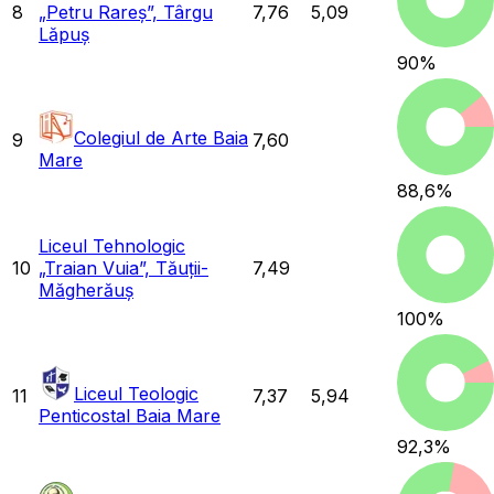
8
„Petru Rareș”, Târgu
7,76
5,09
Lăpuș
90
%
Colegiul de Arte Baia
9
7,60
Mare
88,6
%
Liceul Tehnologic
10
„Traian Vuia”, Tăuții-
7,49
Măgherăuș
100
%
Liceul Teologic
11
7,37
5,94
Penticostal Baia Mare
92,3
%