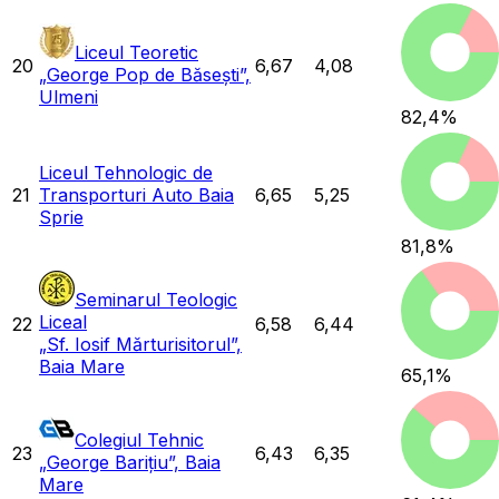
Liceul Teoretic
20
6,67
4,08
„George Pop de Băsești”,
Ulmeni
82,4
%
Liceul Tehnologic de
21
Transporturi Auto Baia
6,65
5,25
Sprie
81,8
%
Seminarul Teologic
Liceal
22
6,58
6,44
„Sf. Iosif Mărturisitorul”,
Baia Mare
65,1
%
Colegiul Tehnic
23
6,43
6,35
„George Barițiu”, Baia
Mare