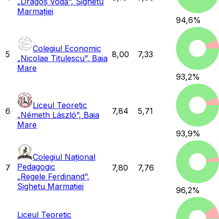
„Dragoș Vodă”, Sighetu
Marmației
94,6
%
Colegiul Economic
5
8,00
7,33
„Nicolae Titulescu”, Baia
Mare
93,2
%
Liceul Teoretic
6
7,84
5,71
„Németh László”, Baia
Mare
93,9
%
Colegiul Național
Pedagogic
7
7,80
7,76
„Regele Ferdinand”,
Sighetu Marmației
96,2
%
Liceul Teoretic