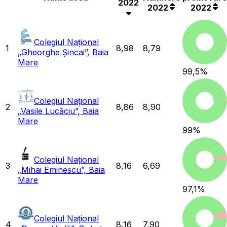
2022
2022
2022
Colegiul Național
1
8,98
8,79
„Gheorghe Șincai”, Baia
Mare
99,5
%
Colegiul Național
2
8,86
8,90
„Vasile Lucăciu”, Baia
Mare
99
%
Colegiul Național
3
8,16
6,69
„Mihai Eminescu”, Baia
Mare
97,1
%
Colegiul Național
4
8,16
7,90