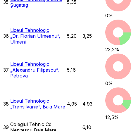
35
5,35
Șugatag
0
%
Liceul Tehnologic
36
„Dr. Florian Ulmeanu”,
5,20
3,25
Ulmeni
22,2
%
Liceul Tehnologic
37
„Alexandru Filipascu”,
5,16
Petrova
0
%
Liceul Tehnologic
38
4,95
4,93
„Transilvania”, Baia Mare
12,5
%
Colegiul Tehnic Cd
39
6,10
Nenitescu Baia Mare