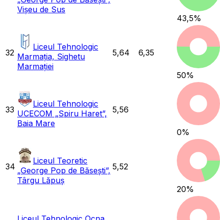
Vișeu de Sus
43,5
%
Liceul Tehnologic
32
5,64
6,35
Marmația, Sighetu
Marmației
50
%
Liceul Tehnologic
33
5,56
UCECOM „Spiru Haret”,
Baia Mare
0
%
Liceul Teoretic
34
5,52
„George Pop de Băsești”,
Târgu Lăpuș
20
%
Liceul Tehnologic Ocna