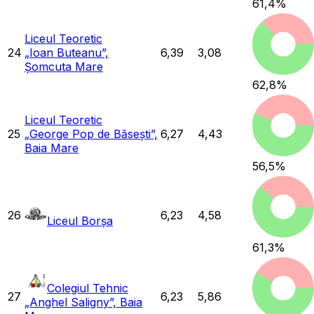
61,4
%
Liceul Teoretic
24
„Ioan Buteanu”,
6,39
3,08
Șomcuta Mare
62,8
%
Liceul Teoretic
25
„George Pop de Băsești”,
6,27
4,43
Baia Mare
56,5
%
26
6,23
4,58
Liceul Borșa
61,3
%
Colegiul Tehnic
27
6,23
5,86
„Anghel Saligny”, Baia