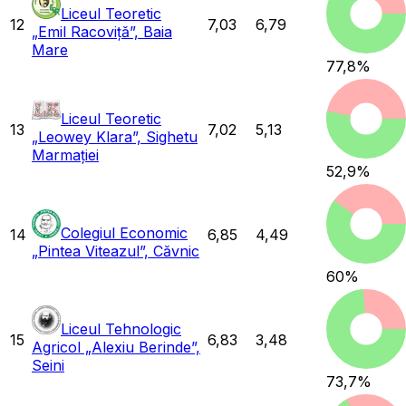
Liceul Teoretic
12
7,03
6,79
„Emil Racoviță”, Baia
Mare
77,8
%
Liceul Teoretic
13
7,02
5,13
„Leowey Klara”, Sighetu
Marmației
52,9
%
Colegiul Economic
14
6,85
4,49
„Pintea Viteazul”, Căvnic
60
%
Liceul Tehnologic
15
6,83
3,48
Agricol „Alexiu Berinde”,
Seini
73,7
%