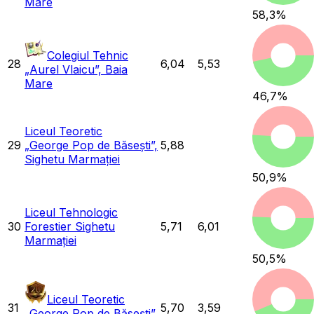
Mare
58,3
%
Colegiul Tehnic
28
6,04
5,53
„Aurel Vlaicu”, Baia
Mare
46,7
%
Liceul Teoretic
29
„George Pop de Băsești”,
5,88
Sighetu Marmației
50,9
%
Liceul Tehnologic
30
Forestier Sighetu
5,71
6,01
Marmației
50,5
%
Liceul Teoretic
31
5,70
3,59
„George Pop de Băsești”,