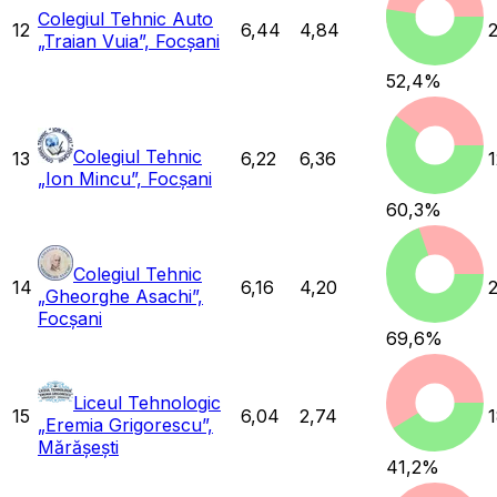
Colegiul Tehnic Auto
12
6,44
4,84
2
„Traian Vuia”, Focșani
52,4
%
Colegiul Tehnic
13
6,22
6,36
„Ion Mincu”, Focșani
60,3
%
Colegiul Tehnic
14
6,16
4,20
„Gheorghe Asachi”,
Focșani
69,6
%
Liceul Tehnologic
15
6,04
2,74
„Eremia Grigorescu”,
Mărășești
41,2
%