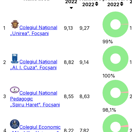
2022
2022
2022
Colegiul Național
1
9,13
9,27
„Unirea”, Focșani
99
%
Colegiul Național
2
8,82
9,14
„Al. I. Cuza”, Focșani
100
%
Colegiul Național
3
8,55
8,63
Pedagogic
„Spiru Haret”, Focșani
98,1
%
Colegiul Economic
4
8,22
7,82