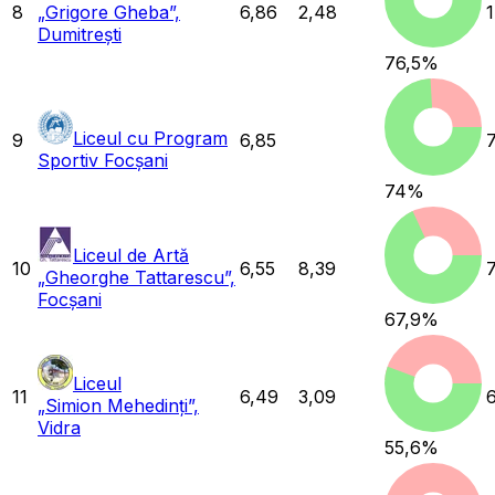
8
„Grigore Gheba”,
6,86
2,48
Dumitrești
76,5
%
Liceul cu Program
9
6,85
Sportiv Focșani
74
%
Liceul de Artă
10
6,55
8,39
„Gheorghe Tattarescu”,
Focșani
67,9
%
Liceul
11
6,49
3,09
„Simion Mehedinți”,
Vidra
55,6
%