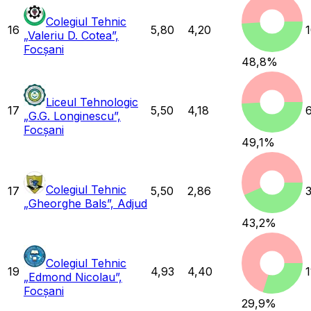
Colegiul Tehnic
16
5,80
4,20
„Valeriu D. Cotea”,
Focșani
48,8
%
Liceul Tehnologic
17
5,50
4,18
„G.G. Longinescu”,
Focșani
49,1
%
Colegiul Tehnic
17
5,50
2,86
„Gheorghe Bals”, Adjud
43,2
%
Colegiul Tehnic
19
4,93
4,40
1
„Edmond Nicolau”,
Focșani
29,9
%