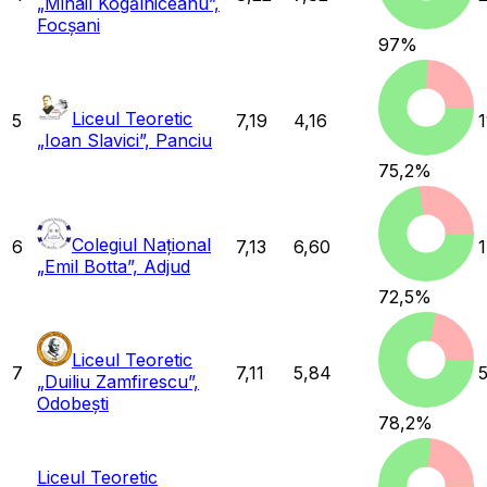
„Mihail Kogălniceanu”,
Focșani
97
%
Liceul Teoretic
5
7,19
4,16
1
„Ioan Slavici”, Panciu
75,2
%
Colegiul Național
6
7,13
6,60
„Emil Botta”, Adjud
72,5
%
Liceul Teoretic
7
7,11
5,84
„Duiliu Zamfirescu”,
Odobești
78,2
%
Liceul Teoretic