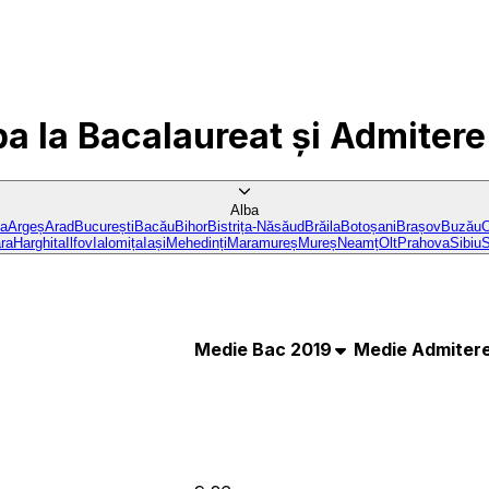
ba
la Bacalaureat și Admitere
Alba
ba
Argeș
Arad
București
Bacău
Bihor
Bistrița-Năsăud
Brăila
Botoșani
Brașov
Buzău
C
ra
Harghita
Ilfov
Ialomița
Iași
Mehedinți
Maramureș
Mureș
Neamț
Olt
Prahova
Sibiu
S
Medie Bac 2019
Medie Admitere