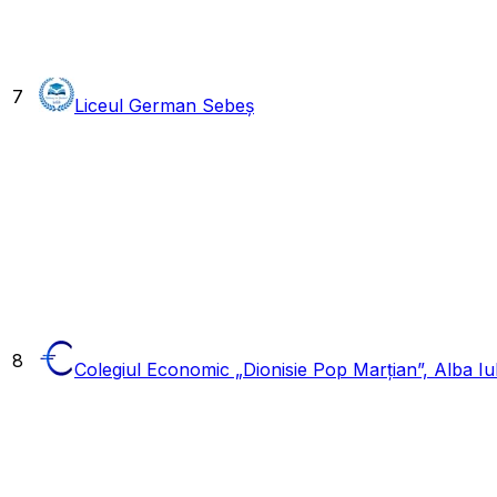
7
Liceul German Sebeș
8
Colegiul Economic „Dionisie Pop Marțian”, Alba Iul