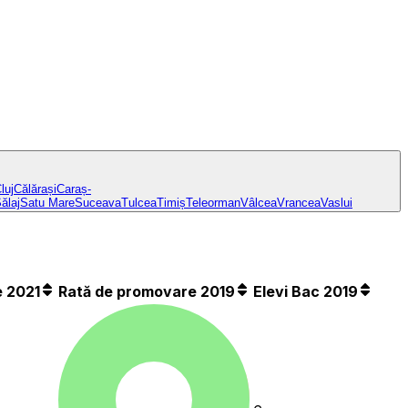
luj
Călărași
Caraș-
ălaj
Satu Mare
Suceava
Tulcea
Timiș
Teleorman
Vâlcea
Vrancea
Vaslui
 2021
Rată de promovare 2019
Elevi Bac 2019