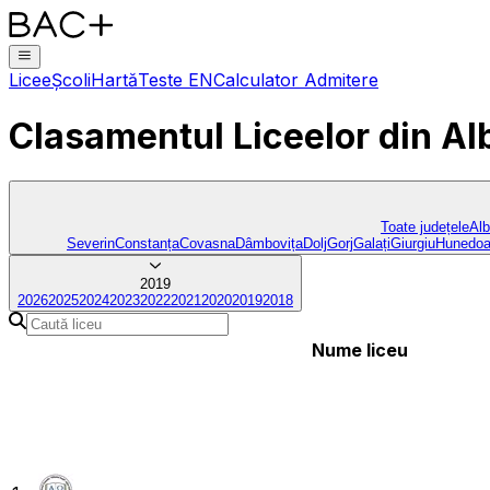
Licee
Școli
Hartă
Teste EN
Calculator Admitere
Clasamentul Liceelor
din Al
Toate județele
Al
Severin
Constanța
Covasna
Dâmbovița
Dolj
Gorj
Galați
Giurgiu
Hunedoa
2019
2026
2025
2024
2023
2022
2021
2020
2019
2018
Nume liceu