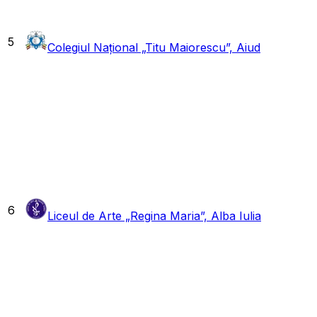
5
Colegiul Național „Titu Maiorescu”, Aiud
6
Liceul de Arte „Regina Maria”, Alba Iulia