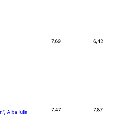
7,69
6,42
7,47
7,87
”, Alba Iulia