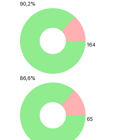
90,2
%
164
86,6
%
65