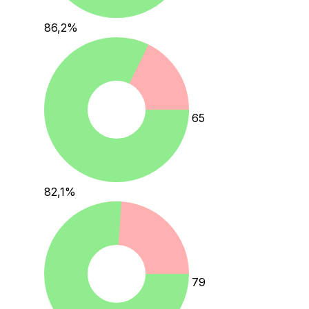
86,2
%
65
82,1
%
79