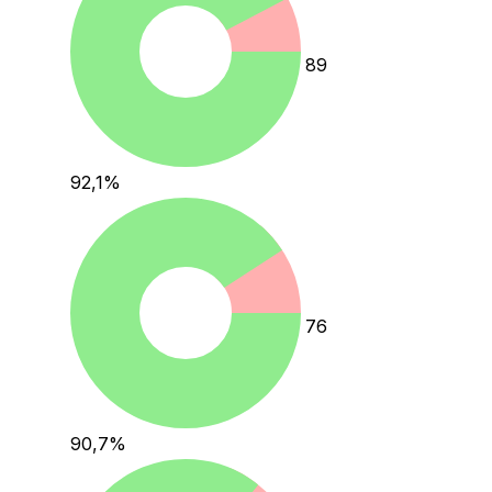
89
92,1
%
76
90,7
%