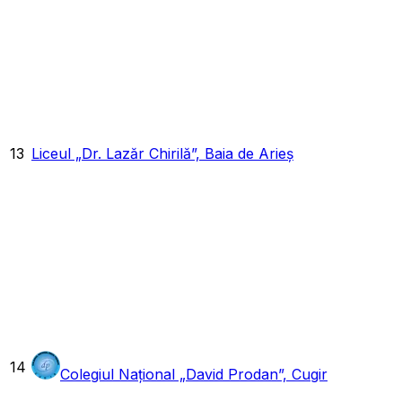
13
Liceul „Dr. Lazăr Chirilă”, Baia de Arieș
14
Colegiul Național „David Prodan”, Cugir