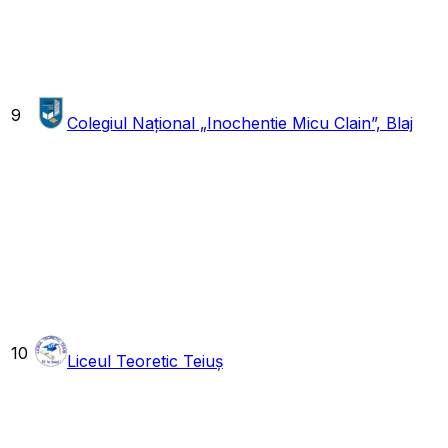
9
Colegiul Național „Inochentie Micu Clain”, Blaj
10
Liceul Teoretic Teiuș