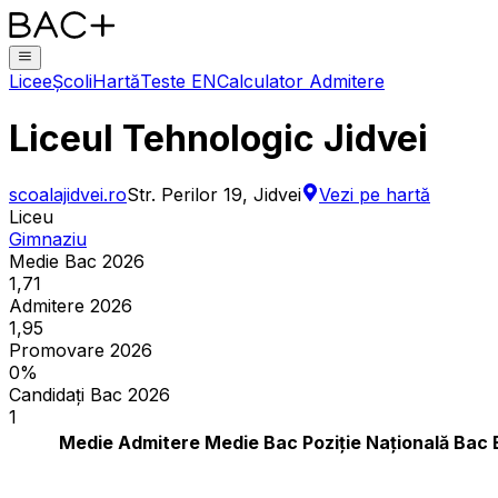
Licee
Școli
Hartă
Teste EN
Calculator Admitere
Liceul Tehnologic Jidvei
scoalajidvei.ro
Str. Perilor 19, Jidvei
Vezi pe hartă
Liceu
Gimnaziu
Medie Bac 2026
1,71
Admitere 2026
1,95
Promovare 2026
0%
Candidați Bac 2026
1
Medie Admitere
Medie Bac
Poziție Națională Bac