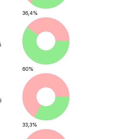
36,4
%
5
60
%
6
33,3
%