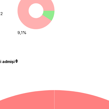
12
9,1
%
i admiși