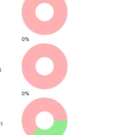
1
0
%
5
0
%
11