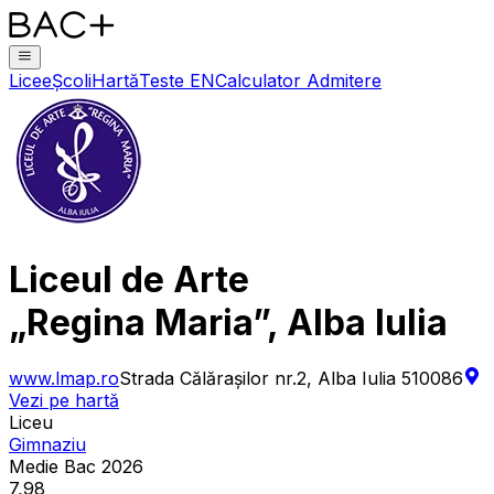
Licee
Școli
Hartă
Teste EN
Calculator Admitere
Liceul de Arte
„Regina Maria”, Alba Iulia
www.lmap.ro
Strada Călărașilor nr.2, Alba Iulia 510086
Vezi pe hartă
Liceu
Gimnaziu
Medie Bac 2026
7,98