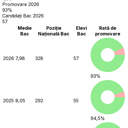
Promovare 2026
93%
Candidați Bac 2026
57
Medie
Poziție
Elevi
Rată de
Bac
Națională Bac
Bac
promovare
2026
7,98
328
57
93
%
2025
8,05
292
55
94,5
%