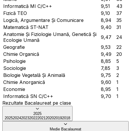
Informatică MI C/C++
9,51
43
Fizică TEO
9,10
37
Logică, Argumentare Și Comunicare
8,94
35
Matematică ST-NAT
9,40
31
Anatomie Și Fiziologie Umană, Genetică Și
9,47
24
Ecologie Umană
Geografie
9,53
22
Chimie Organică
9,49
20
Psihologie
8,85
5
Sociologie
7,85
3
Biologie Vegetală Și Animală
9,75
2
Chimie Anorganică
9,60
1
Economie
8,95
1
Informatică SN C/C++
9,70
1
Rezultate Bacalaureat pe clase
2025
2025
2024
2023
2022
2021
2020
2019
2018
Medie Bacalaureat