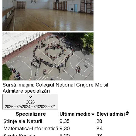
Sursă imagini:
Colegiul Național Grigore Moisil
Admitere specializări
2026
2026
2025
2024
2023
2022
2021
Specializare
Ultima medie
Elevi admiși
Ştiinţe ale Naturii
9,35
28
Matematică-Informatică
9,30
84
Ştiinţe Sociale
9,20
28