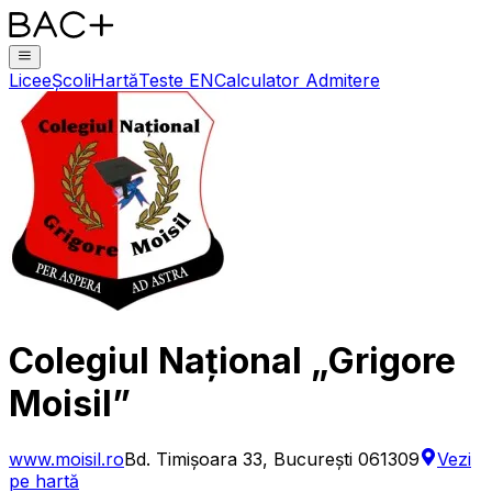
Licee
Școli
Hartă
Teste EN
Calculator Admitere
Colegiul Național „Grigore
Moisil”
www.moisil.ro
Bd. Timișoara 33, București 061309
Vezi
pe hartă