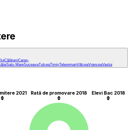
tere
luj
Călărași
Caraș-
ălaj
Satu Mare
Suceava
Tulcea
Timiș
Teleorman
Vâlcea
Vrancea
Vaslui
mitere 2021
Rată de promovare 2018
Elevi Bac 2018