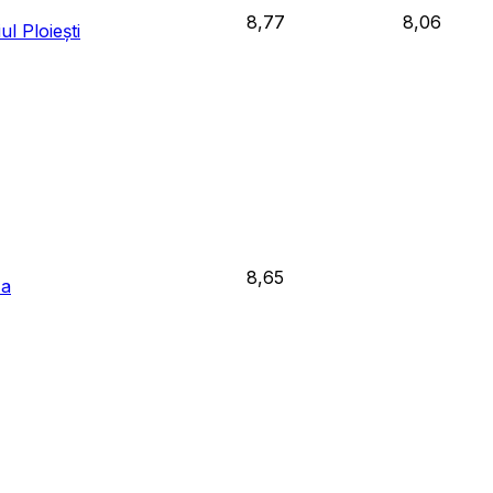
8,77
8,06
l Ploiești
8,65
za