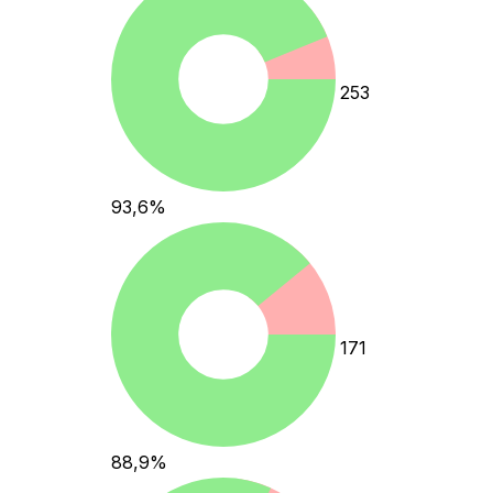
253
93,6
%
171
88,9
%