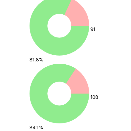
91
81,8
%
108
84,1
%