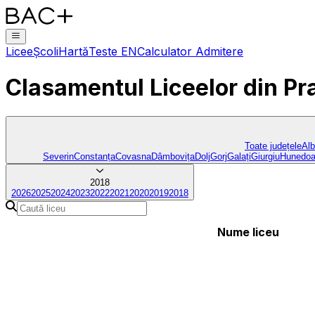
Licee
Școli
Hartă
Teste EN
Calculator Admitere
Clasamentul Liceelor
din Pr
Toate județele
Al
Severin
Constanța
Covasna
Dâmbovița
Dolj
Gorj
Galați
Giurgiu
Hunedoa
2018
2026
2025
2024
2023
2022
2021
2020
2019
2018
Nume liceu