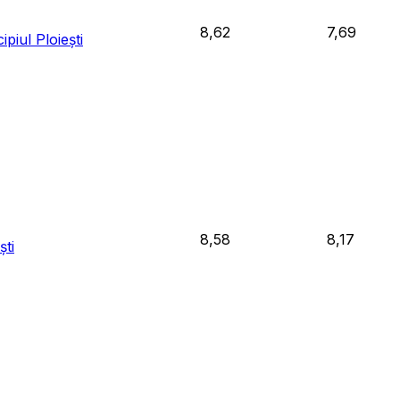
8,62
7,69
piul Ploiești
8,58
8,17
ști