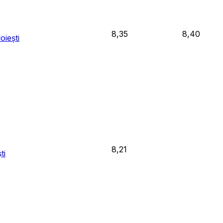
8,35
8,40
oiești
8,21
ti