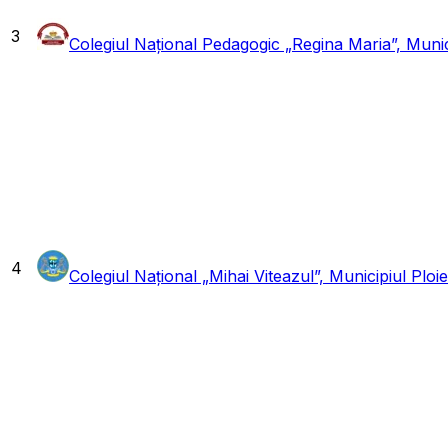
3
Colegiul Național Pedagogic „Regina Maria”, Munici
4
Colegiul Național „Mihai Viteazul”, Municipiul Ploie