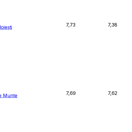
7,73
7,38
oiești
7,69
7,62
de Munte