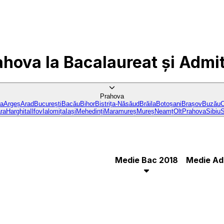
ahova
la Bacalaureat și Admi
Prahova
ba
Argeș
Arad
București
Bacău
Bihor
Bistrița-Năsăud
Brăila
Botoșani
Brașov
Buzău
C
ra
Harghita
Ilfov
Ialomița
Iași
Mehedinți
Maramureș
Mureș
Neamț
Olt
Prahova
Sibiu
S
Medie Bac 2018
Medie Ad