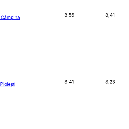
8,56
8,41
l Câmpina
8,41
8,23
Ploiești