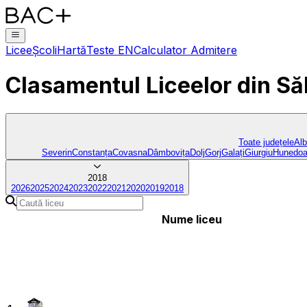
Licee
Școli
Hartă
Teste EN
Calculator Admitere
Clasamentul Liceelor
din Să
Toate județele
Al
Severin
Constanța
Covasna
Dâmbovița
Dolj
Gorj
Galați
Giurgiu
Hunedoa
2018
2026
2025
2024
2023
2022
2021
2020
2019
2018
Nume liceu