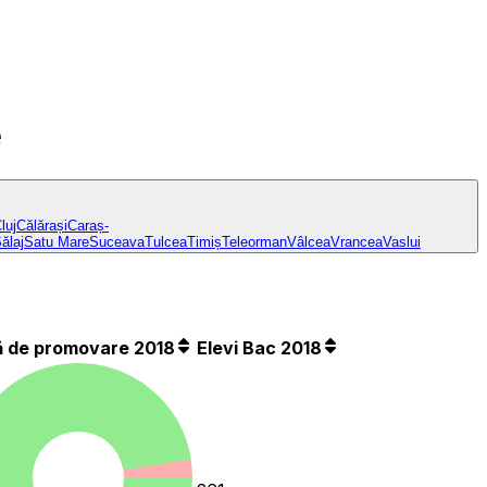
e
luj
Călărași
Caraș-
ălaj
Satu Mare
Suceava
Tulcea
Timiș
Teleorman
Vâlcea
Vrancea
Vaslui
ă de promovare 2018
Elevi Bac 2018