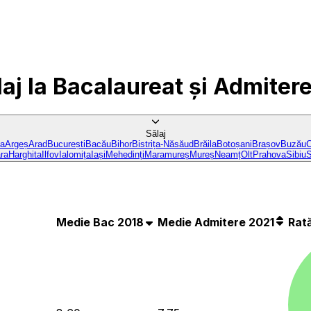
laj
la Bacalaureat și Admiter
Sălaj
ba
Argeș
Arad
București
Bacău
Bihor
Bistrița-Năsăud
Brăila
Botoșani
Brașov
Buzău
C
ra
Harghita
Ilfov
Ialomița
Iași
Mehedinți
Maramureș
Mureș
Neamț
Olt
Prahova
Sibiu
S
Medie Bac 2018
Medie Admitere 2021
Rat