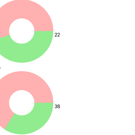
22
%
38