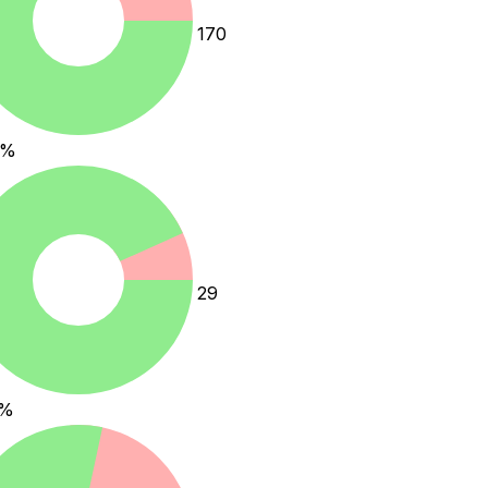
170
%
29
%