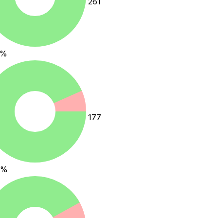
261
%
177
%