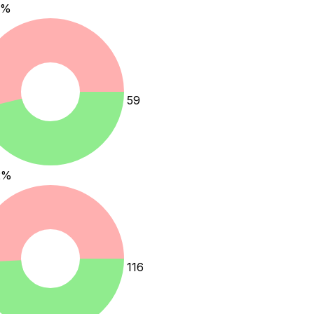
%
59
2
%
116