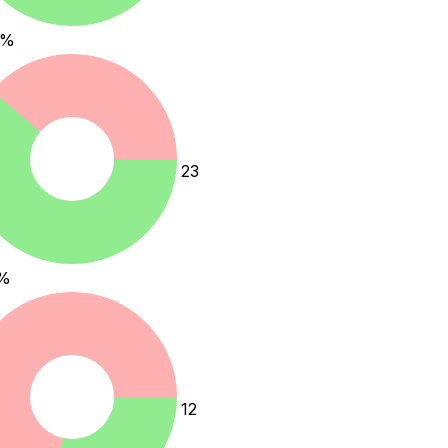
%
23
%
12