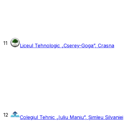
11
Liceul Tehnologic „Cserey-Goga”, Crasna
12
Colegiul Tehnic „Iuliu Maniu”, Șimleu Silvaniei