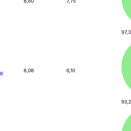
8,60
7,75
97,3
8,08
6,10
ei
93,2