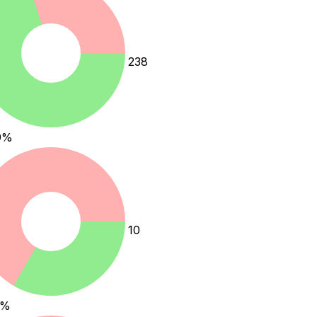
238
9
%
10
%