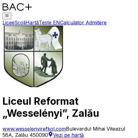
Licee
Școli
Hartă
Teste EN
Calculator Admitere
Liceul Reformat
„Wesselényi”, Zalău
www.wesselenyirefkol.com
Bulevardul Mihai Viteazul
56A, Zalău 450090
Vezi pe hartă