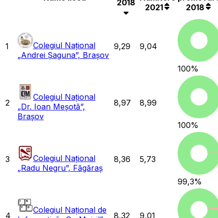
2018
2021
2018
Colegiul Național
1
9,29
9,04
„Andrei Șaguna”, Brașov
100
%
Colegiul Național
2
8,97
8,99
„Dr. Ioan Meșotă”,
Brașov
100
%
Colegiul Național
3
8,36
5,73
„Radu Negru”, Făgăraș
99,3
%
Colegiul Național de
4
8,32
9,01