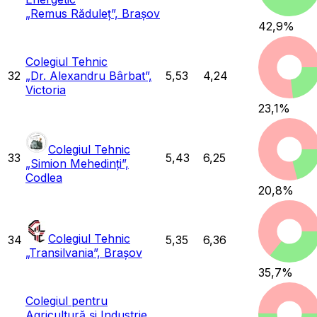
„Remus Răduleț”, Brașov
42,9
%
Colegiul Tehnic
32
„Dr. Alexandru Bârbat”,
5,53
4,24
Victoria
23,1
%
Colegiul Tehnic
33
5,43
6,25
„Simion Mehedinți”,
Codlea
20,8
%
Colegiul Tehnic
34
5,35
6,36
„Transilvania”, Brașov
35,7
%
Colegiul pentru
Agricultură și Industrie