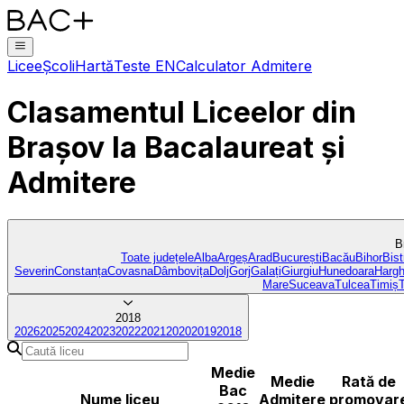
Licee
Școli
Hartă
Teste EN
Calculator Admitere
Clasamentul Liceelor
din
Brașov
la Bacalaureat și
Admitere
B
Toate județele
Alba
Argeș
Arad
București
Bacău
Bihor
Bist
Severin
Constanța
Covasna
Dâmbovița
Dolj
Gorj
Galați
Giurgiu
Hunedoara
Hargh
Mare
Suceava
Tulcea
Timiș
2018
2026
2025
2024
2023
2022
2021
2020
2019
2018
Medie
Medie
Rată de
Bac
Nume liceu
Admitere
promovar