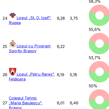
58,3
%
Liceul „St. O. Iosif”,
24
6,28
3,75
Rupea
55,6
%
Liceul cu Program
25
6,22
Sportiv Brașov
53,7
%
Liceul „Petru Rareș”,
26
6,19
5,18
Feldioara
50
%
Colegiul Tehnic
27
„Maria Baiulescu”,
6,01
6,46
Brașov