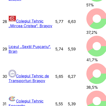
51
%
Colegiul Tehnic
28
5,77
6,63
„Mircea Cristea”, Brașov
37,2
%
Liceul „Sextil Pușcariu”,
29
5,74
5,59
Bran
41,7
%
Colegiul Tehnic de
30
5,65
6,27
Transporturi Brașov
38,5
%
Colegiul Tehnic
31
5,55
5,39
Energetic