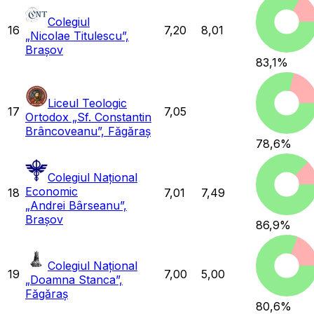
Colegiul
16
7,20
8,01
„Nicolae Titulescu”,
Brașov
83,1
%
Liceul Teologic
17
7,05
Ortodox „Sf. Constantin
Brâncoveanu”, Făgăraș
78,6
%
Colegiul Național
Economic
18
7,01
7,49
„Andrei Bârseanu”,
Brașov
86,9
%
Colegiul Național
19
7,00
5,00
„Doamna Stanca”,
Făgăraș
80,6
%