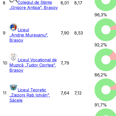
Colegiul de Științe
8
8,01
8,17
„Grigore Antipa”, Brașov
96,3
%
Liceul
9
7,90
8,53
„Andrei Mureșanu”,
Brașov
92,2
%
Liceul Vocational de
10
7,79
Muzică „Tudor Ciortea”,
Brașov
86,2
%
Liceul Teoretic
11
7,64
7,12
„Zajzoni Rab István”,
Săcele
91,7
%