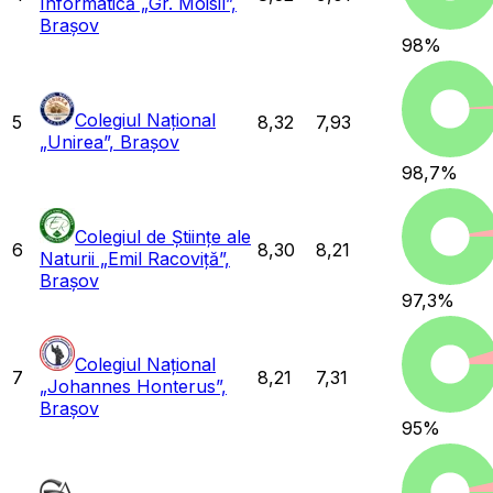
Informatică „Gr. Moisil”,
Brașov
98
%
Colegiul Național
5
8,32
7,93
„Unirea”, Brașov
98,7
%
Colegiul de Științe ale
6
8,30
8,21
Naturii „Emil Racoviță”,
Brașov
97,3
%
Colegiul Național
7
8,21
7,31
„Johannes Honterus”,
Brașov
95
%