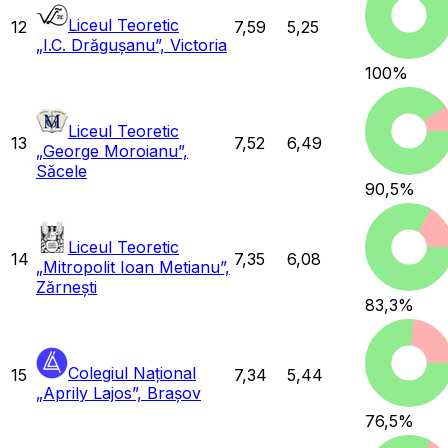
Liceul Teoretic
12
7,59
5,25
„I.C. Drăgușanu”, Victoria
100
%
Liceul Teoretic
13
7,52
6,49
„George Moroianu”,
Săcele
90,5
%
Liceul Teoretic
14
7,35
6,08
„Mitropolit Ioan Metianu”,
Zărnești
83,3
%
Colegiul Național
15
7,34
5,44
„Aprily Lajos”, Brașov
76,5
%