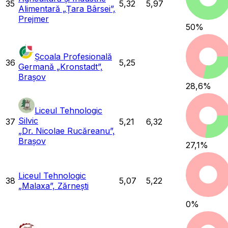
35
5,32
5,97
Alimentară „Țara Bârsei”,
Prejmer
50
%
Școala Profesională
36
5,25
Germană „Kronstadt”,
Brașov
28,6
%
Liceul Tehnologic
Silvic
37
5,21
6,32
„Dr. Nicolae Rucăreanu”,
Brașov
27,1
%
Liceul Tehnologic
38
5,07
5,22
„Malaxa”, Zărnești
0
%