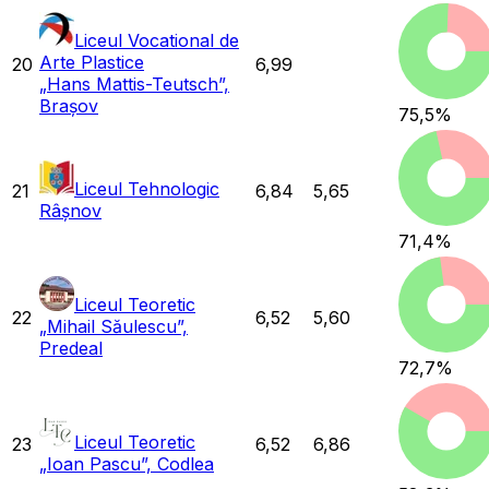
Liceul Vocational de
Arte Plastice
20
6,99
„Hans Mattis-Teutsch”,
Brașov
75,5
%
Liceul Tehnologic
21
6,84
5,65
Râșnov
71,4
%
Liceul Teoretic
22
6,52
5,60
„Mihail Săulescu”,
Predeal
72,7
%
Liceul Teoretic
23
6,52
6,86
„Ioan Pascu”, Codlea