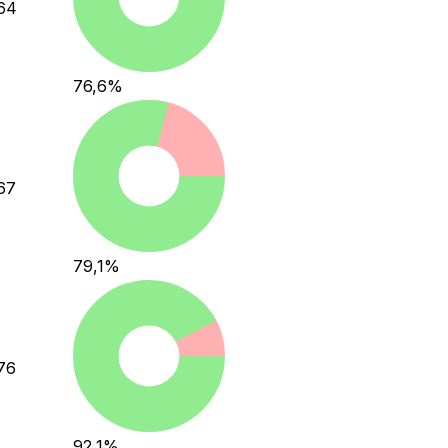
64
76,6
%
67
79,1
%
76
92,1
%