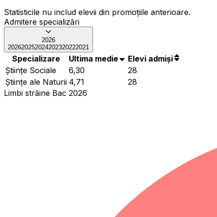
Statisticile nu includ elevii din promoțiile anterioare.
Admitere specializări
2026
2026
2025
2024
2023
2022
2021
Specializare
Ultima medie
Elevi admiși
Ştiinţe Sociale
6,30
28
Ştiinţe ale Naturii
4,71
28
Limbi străine Bac 2026