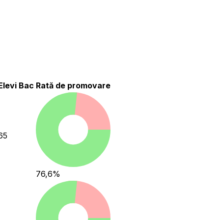
Elevi Bac
Rată de promovare
65
76,6
%