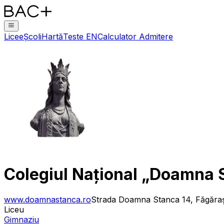
Licee
Școli
Hartă
Teste EN
Calculator Admitere
Colegiul Național „Doamna 
www.doamnastanca.ro
Strada Doamna Stanca 14, Făgăra
Liceu
Gimnaziu