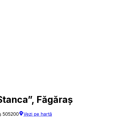
Stanca”, Făgăraș
ș 505200
Vezi pe hartă