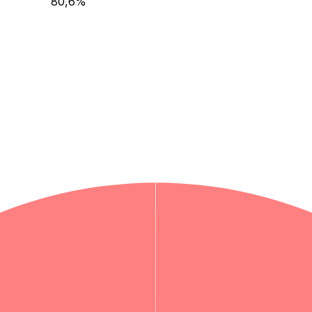
80,6
%