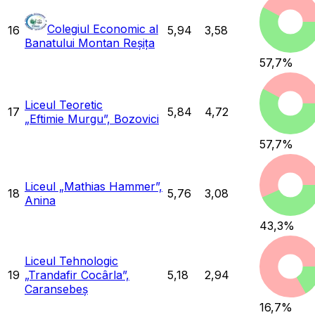
Colegiul Economic al
16
5,94
3,58
Banatului Montan Reșița
57,7
%
Liceul Teoretic
17
5,84
4,72
„Eftimie Murgu”, Bozovici
57,7
%
Liceul „Mathias Hammer”,
18
5,76
3,08
Anina
43,3
%
Liceul Tehnologic
19
„Trandafir Cocârla”,
5,18
2,94
Caransebeș
16,7
%