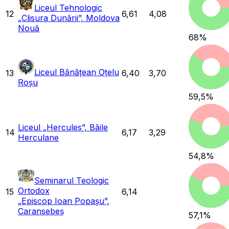
Liceul Tehnologic
12
6,61
4,08
„Clisura Dunării”, Moldova
Nouă
68
%
Liceul Bănățean Oțelu
13
6,40
3,70
Roșu
59,5
%
Liceul „Hercules”, Băile
14
6,17
3,29
Herculane
54,8
%
Seminarul Teologic
Ortodox
15
6,14
„Episcop Ioan Popașu”,
Caransebeș
57,1
%