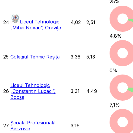
25
%
Liceul Tehnologic
24
4,02
2,51
„Mihai Novac”, Oravița
4,8
%
25
Colegiul Tehnic Reșița
3,36
5,13
0
%
Liceul Tehnologic
26
„Constantin Lucaci”,
3,31
4,49
Bocșa
7,1
%
Școala Profesională
27
3,16
Berzovia