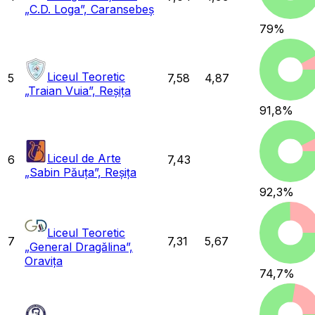
„C.D. Loga”, Caransebeș
79
%
Liceul Teoretic
5
7,58
4,87
„Traian Vuia”, Reșița
91,8
%
Liceul de Arte
6
7,43
„Sabin Păuța”, Reșița
92,3
%
Liceul Teoretic
7
7,31
5,67
„General Dragălina”,
Oravița
74,7
%