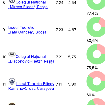
Colegiul Național
8
7,24
4,54
„Mircea Eliade”, Reșița
77,4
%
Liceul Teoretic
9
7,23
4,67
„Tata Oancea”, Bocșa
80,6
%
Colegiul Național
10
7,21
5,75
„Diaconovici-Tietz”, Reșița
75,5
%
Liceul Teoretic Bilingv
11
7,11
5,90
Româno-Croat, Carașova
60
%