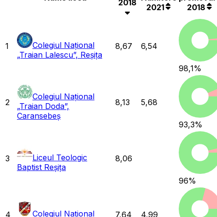
2018
2021
2018
Colegiul Național
1
8,67
6,54
„Traian Lalescu”, Reșița
98,1
%
Colegiul Național
2
8,13
5,68
„Traian Doda”,
Caransebeș
93,3
%
Liceul Teologic
3
8,06
Baptist Reșița
96
%
Colegiul Național
4
7,64
4,99