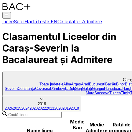
Licee
Școli
Hartă
Teste EN
Calculator Admitere
Clasamentul Liceelor
din
Caraș-Severin
la
Bacalaureat și Admitere
Cara
Toate județele
Alba
Argeș
Arad
București
Bacău
Bihor
Bist
Severin
Constanța
Covasna
Dâmbovița
Dolj
Gorj
Galați
Giurgiu
Hunedoara
Hargh
Mare
Suceava
Tulcea
Timiș
2018
2026
2025
2024
2023
2022
2021
2020
2019
2018
Medie
Medie
Rată de
Bac
Nume liceu
Admitere
promovar