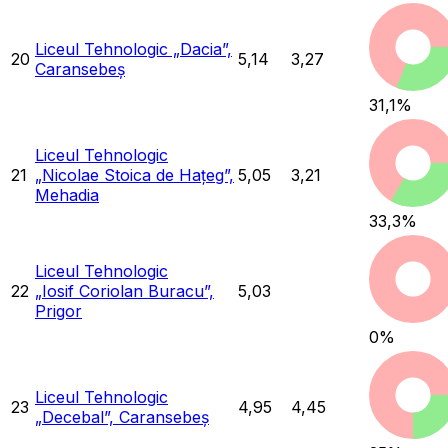
Liceul Tehnologic „Dacia”,
20
5,14
3,27
Caransebeș
31,1
%
Liceul Tehnologic
21
„Nicolae Stoica de Hațeg”,
5,05
3,21
Mehadia
33,3
%
Liceul Tehnologic
22
„Iosif Coriolan Buracu”,
5,03
Prigor
0
%
Liceul Tehnologic
23
4,95
4,45
„Decebal”, Caransebeș