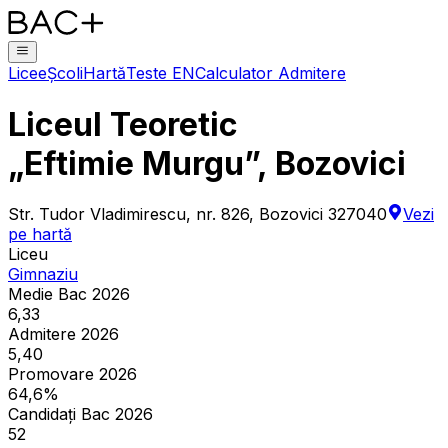
Licee
Școli
Hartă
Teste EN
Calculator Admitere
Liceul Teoretic
„Eftimie Murgu”, Bozovici
Str. Tudor Vladimirescu, nr. 826, Bozovici 327040
Vezi
pe hartă
Liceu
Gimnaziu
Medie Bac 2026
6,33
Admitere 2026
5,40
Promovare 2026
64,6%
Candidați Bac 2026
52