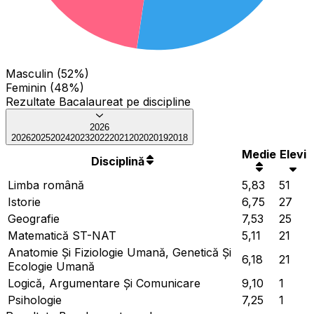
Masculin (52%)
Feminin (48%)
Rezultate Bacalaureat pe discipline
2026
2026
2025
2024
2023
2022
2021
2020
2019
2018
Medie
Elevi
Disciplină
Limba română
5,83
51
Istorie
6,75
27
Geografie
7,53
25
Matematică ST-NAT
5,11
21
Anatomie Și Fiziologie Umană, Genetică Și
6,18
21
Ecologie Umană
Logică, Argumentare Și Comunicare
9,10
1
Psihologie
7,25
1