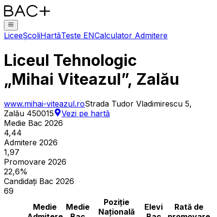
Licee
Școli
Hartă
Teste EN
Calculator Admitere
Liceul Tehnologic
„Mihai Viteazul”, Zalău
www.mihai-viteazul.ro
Strada Tudor Vladimirescu 5,
Zalău 450015
Vezi pe hartă
Medie Bac 2026
4,44
Admitere 2026
1,97
Promovare 2026
22,6%
Candidați Bac 2026
69
Poziție
Medie
Medie
Elevi
Rată de
Națională
Admitere
Bac
Bac
promovare