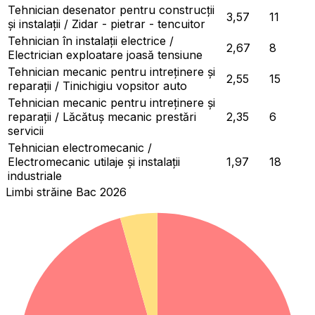
Tehnician desenator pentru construcții
3,57
11
și instalații / Zidar - pietrar - tencuitor
Tehnician în instalații electrice /
2,67
8
Electrician exploatare joasă tensiune
Tehnician mecanic pentru intreținere și
2,55
15
reparații / Tinichigiu vopsitor auto
Tehnician mecanic pentru intreținere și
reparații / Lăcătuș mecanic prestări
2,35
6
servicii
Tehnician electromecanic /
Electromecanic utilaje și instalații
1,97
18
industriale
Limbi străine Bac 2026