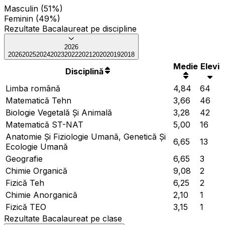
Masculin (51%)
Feminin (49%)
Rezultate Bacalaureat pe discipline
2026
2026
2025
2024
2023
2022
2021
2020
2019
2018
Medie
Elevi
Disciplină
Limba română
4,84
64
Matematică Tehn
3,66
46
Biologie Vegetală Și Animală
3,28
42
Matematică ST-NAT
5,00
16
Anatomie Și Fiziologie Umană, Genetică Și
6,65
13
Ecologie Umană
Geografie
6,65
3
Chimie Organică
9,08
2
Fizică Teh
6,25
2
Chimie Anorganică
2,10
1
Fizică TEO
3,15
1
Rezultate Bacalaureat pe clase