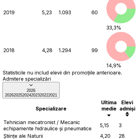
2019
5,23
1.093
60
33,3
%
2018
4,28
1.294
99
14,9
%
Statisticile nu includ elevii din promoțiile anterioare.
Admitere specializări
2026
2026
2025
2024
2023
2022
2021
Ultima
Elevi
Specializare
medie
admiși
Tehnician mecatronist / Mecanic
5,15
3
echipamente hidraulice și pneumatice
Ştiinţe ale Naturii
4,20
28