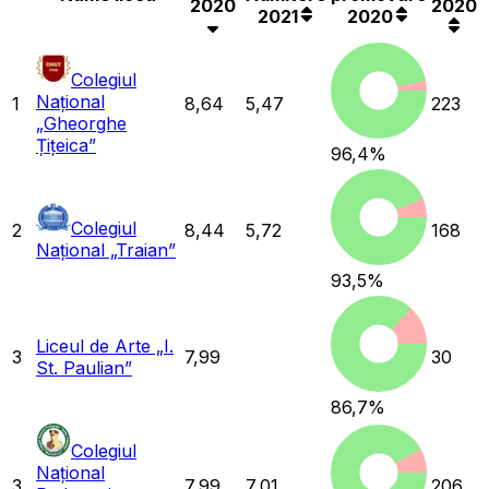
2020
2020
2021
2020
Colegiul
Național
1
8,64
5,47
223
„Gheorghe
Țițeica”
96,4
%
Colegiul
2
8,44
5,72
168
Național „Traian”
93,5
%
Liceul de Arte „I.
3
7,99
30
St. Paulian”
86,7
%
Colegiul
Național
3
7,99
7,01
206