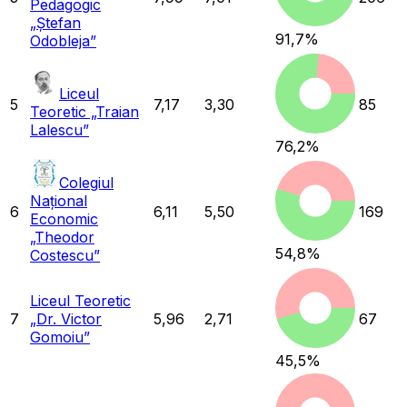
Pedagogic
„Ștefan
91,7
%
Odobleja”
Liceul
5
7,17
3,30
85
Teoretic „Traian
Lalescu”
76,2
%
Colegiul
Național
6
6,11
5,50
169
Economic
„Theodor
54,8
%
Costescu”
Liceul Teoretic
7
„Dr. Victor
5,96
2,71
67
Gomoiu”
45,5
%