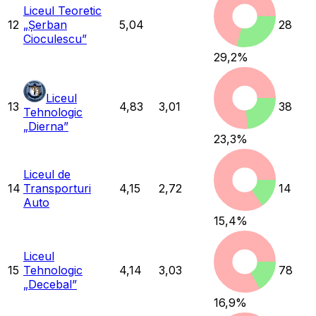
Liceul Teoretic
12
„Șerban
5,04
28
Cioculescu”
29,2
%
Liceul
13
4,83
3,01
38
Tehnologic
„Dierna”
23,3
%
Liceul de
14
Transporturi
4,15
2,72
14
Auto
15,4
%
Liceul
15
Tehnologic
4,14
3,03
78
„Decebal”
16,9
%