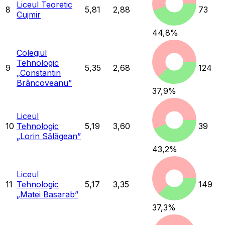
Liceul Teoretic
8
5,81
2,88
73
Cujmir
44,8
%
Colegiul
Tehnologic
9
5,35
2,68
124
„Constantin
Brâncoveanu”
37,9
%
Liceul
10
Tehnologic
5,19
3,60
39
„Lorin Sălăgean”
43,2
%
Liceul
11
Tehnologic
5,17
3,35
149
„Matei Basarab”
37,3
%