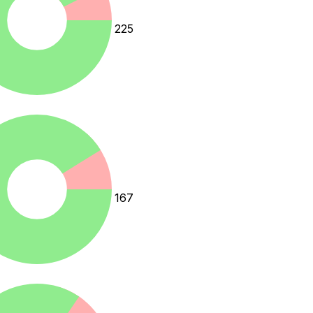
225
167