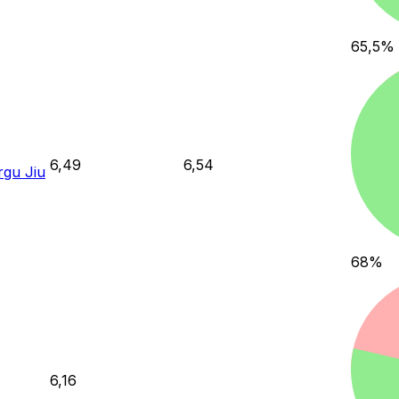
65,5
%
6,49
6,54
rgu Jiu
68
%
6,16