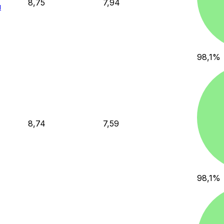
8,75
7,94
u
98,1
%
8,74
7,59
98,1
%