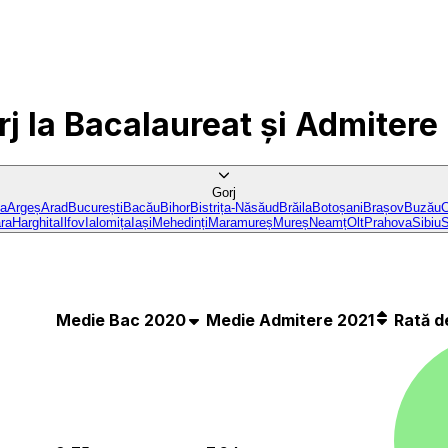
rj
la Bacalaureat și Admitere
Gorj
ba
Argeș
Arad
București
Bacău
Bihor
Bistrița-Năsăud
Brăila
Botoșani
Brașov
Buzău
C
ra
Harghita
Ilfov
Ialomița
Iași
Mehedinți
Maramureș
Mureș
Neamț
Olt
Prahova
Sibiu
S
Medie Bac 2020
Medie Admitere 2021
Rată d