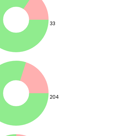
33
204