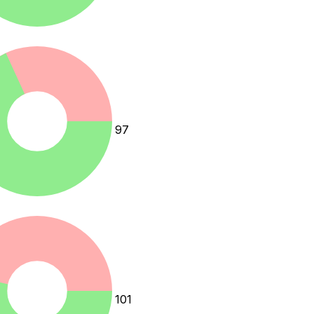
97
101