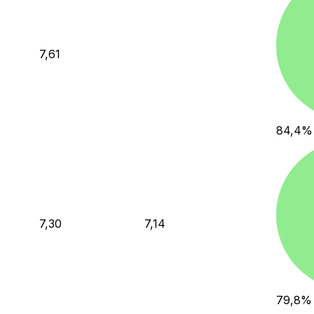
7,61
84,4
%
7,30
7,14
79,8
%