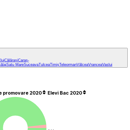
luj
Călărași
Caraș-
ălaj
Satu Mare
Suceava
Tulcea
Timiș
Teleorman
Vâlcea
Vrancea
Vaslui
e promovare 2020
Elevi Bac 2020