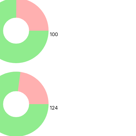
100
124