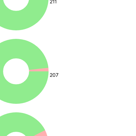
211
207