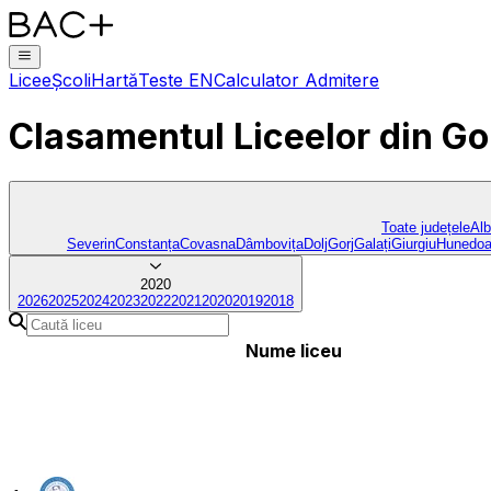
Licee
Școli
Hartă
Teste EN
Calculator Admitere
Clasamentul Liceelor
din Go
Toate județele
Al
Severin
Constanța
Covasna
Dâmbovița
Dolj
Gorj
Galați
Giurgiu
Hunedoa
2020
2026
2025
2024
2023
2022
2021
2020
2019
2018
Nume liceu