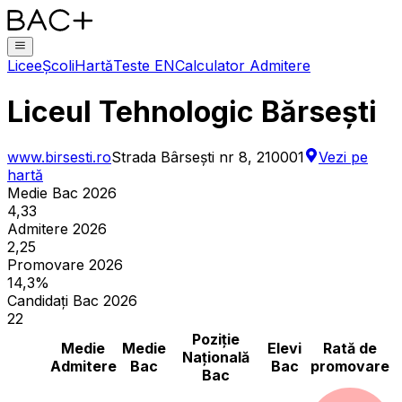
Licee
Școli
Hartă
Teste EN
Calculator Admitere
Liceul Tehnologic Bărsești
www.birsesti.ro
Strada Bârsești nr 8, 210001
Vezi pe
hartă
Medie Bac 2026
4,33
Admitere 2026
2,25
Promovare 2026
14,3%
Candidați Bac 2026
22
Poziție
Medie
Medie
Elevi
Rată de
Națională
Admitere
Bac
Bac
promovare
Bac