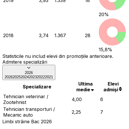
2019
3,93
1.339
18
20
%
2018
3,74
1.367
28
15,8
%
Statisticile nu includ elevii din promoțiile anterioare.
Admitere specializări
2026
2026
2025
2024
2023
2022
2021
Ultima
Elevi
Specializare
medie
admiși
Tehnician veterinar /
4,00
6
Zootehnist
Tehnician transporturi /
2,25
7
Mecanic auto
Limbi străine Bac 2026