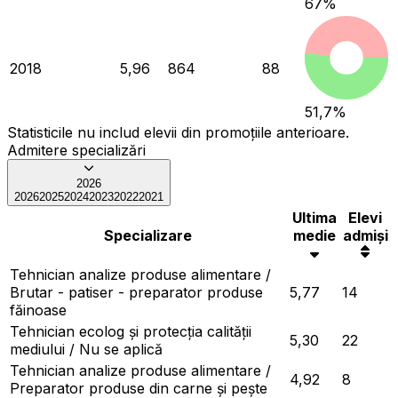
67
%
2018
5,96
864
88
51,7
%
Statisticile nu includ elevii din promoțiile anterioare.
Admitere specializări
2026
2026
2025
2024
2023
2022
2021
Ultima
Elevi
Specializare
medie
admiși
Tehnician analize produse alimentare /
Brutar - patiser - preparator produse
5,77
14
făinoase
Tehnician ecolog și protecția calității
5,30
22
mediului / Nu se aplică
Tehnician analize produse alimentare /
4,92
8
Preparator produse din carne și pește