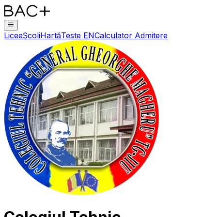
Licee
Școli
Hartă
Teste EN
Calculator Admitere