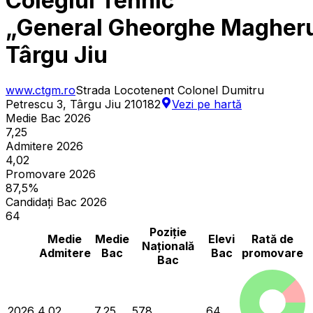
Colegiul Tehnic
„General Gheorghe Magheru
Târgu Jiu
www.ctgm.ro
Strada Locotenent Colonel Dumitru
Petrescu 3, Târgu Jiu 210182
Vezi pe hartă
Medie Bac 2026
7,25
Admitere 2026
4,02
Promovare 2026
87,5%
Candidați Bac 2026
64
Poziție
Medie
Medie
Elevi
Rată de
Națională
Admitere
Bac
Bac
promovare
Bac
2026
4,02
7,25
578
64