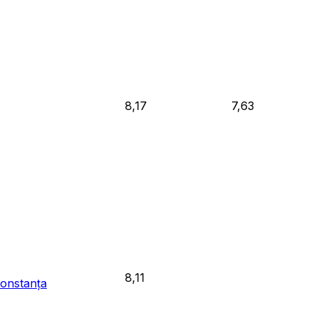
8,17
7,63
8,11
Constanța