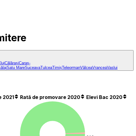
mitere
luj
Călărași
Caraș-
ălaj
Satu Mare
Suceava
Tulcea
Timiș
Teleorman
Vâlcea
Vrancea
Vaslui
e 2021
Rată de promovare 2020
Elevi Bac 2020