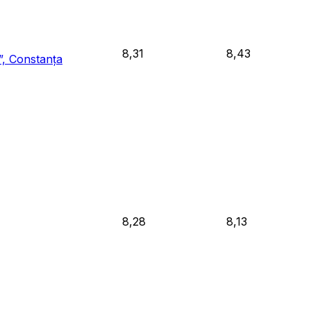
8,31
8,43
”, Constanța
8,28
8,13