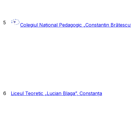
5
Colegiul Național Pedagogic „Constantin Brătescu
6
Liceul Teoretic „Lucian Blaga”, Constanța