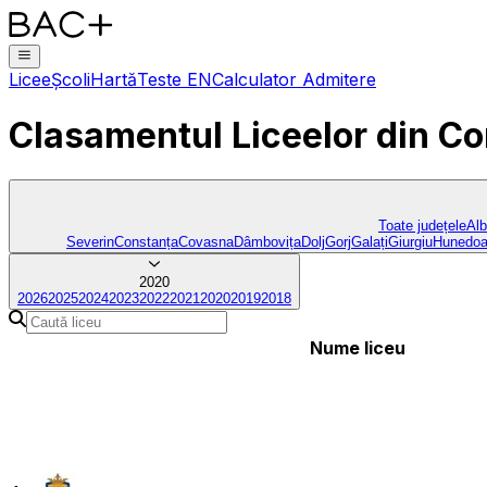
Licee
Școli
Hartă
Teste EN
Calculator Admitere
Clasamentul Liceelor
din Co
Toate județele
Al
Severin
Constanța
Covasna
Dâmbovița
Dolj
Gorj
Galați
Giurgiu
Hunedoa
2020
2026
2025
2024
2023
2022
2021
2020
2019
2018
Nume liceu