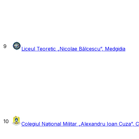
9
Liceul Teoretic „Nicolae Bălcescu”, Medgidia
10
Colegiul Național Militar „Alexandru Ioan Cuza”, 