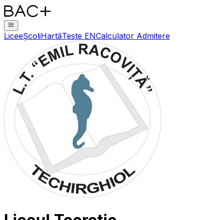
Licee
Școli
Hartă
Teste EN
Calculator Admitere