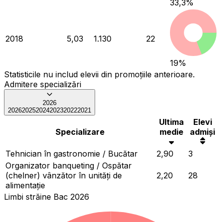
33,3
%
2018
5,03
1.130
22
19
%
Statisticile nu includ elevii din promoțiile anterioare.
Admitere specializări
2026
2026
2025
2024
2023
2022
2021
Ultima
Elevi
Specializare
medie
admiși
Tehnician în gastronomie / Bucătar
2,90
3
Organizator banqueting / Ospătar
(chelner) vânzător în unități de
2,20
28
alimentație
Limbi străine Bac 2026