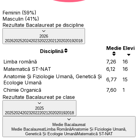
Feminin (59%)
Masculin (41%)
Rezultate Bacalaureat pe discipline
2026
2026
2025
2024
2023
2022
2021
2020
2019
2018
Medie
Elevi
Disciplină
Limba română
7,26
16
Matematică ST-NAT
6,12
16
Anatomie Și Fiziologie Umană, Genetică Și
6,77
15
Ecologie Umană
Chimie Organică
7,60
1
Rezultate Bacalaureat pe clase
2025
2025
2024
2023
2022
2021
2020
2019
2018
Medie Bacalaureat
Medie Bacalaureat
Limba Română
Anatomie Și Fiziologie Umană,
Genetică Și Ecologie Umană
Matematică ST-NAT