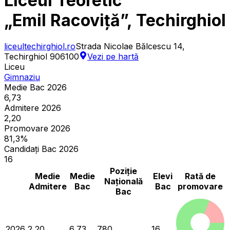
Liceul Teoretic
„Emil Racoviță”, Techirghiol
liceultechirghiol.ro
Strada Nicolae Bălcescu 14,
Techirghiol 906100
Vezi pe hartă
Liceu
Gimnaziu
Medie Bac 2026
6,73
Admitere 2026
2,20
Promovare 2026
81,3%
Candidați Bac 2026
16
Poziție
Medie
Medie
Elevi
Rată de
Națională
Admitere
Bac
Bac
promovare
Bac
2026
2,20
6,73
780
16