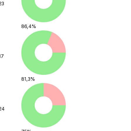
23
86,4
%
17
81,3
%
24