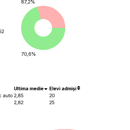
87,2
%
52
70,6
%
Ultima medie
Elevi admiși
c auto
2,85
20
2,82
25