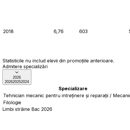
2018
6,76
603
Statisticile nu includ elevii din promoțiile anterioare.
Admitere specializări
2026
2026
2025
2024
Specializare
Tehnician mecanic pentru intreținere și reparații / Mecani
Filologie
Limbi străine Bac 2026