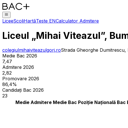
Licee
Școli
Hartă
Teste EN
Calculator Admitere
Liceul „Mihai Viteazul”, Bu
colegiulmihaiviteazulgorj.ro
Strada Gheorghe Dumitrescu, 
Medie Bac 2026
7,47
Admitere 2026
2,82
Promovare 2026
86,4%
Candidați Bac 2026
23
Medie Admitere
Medie Bac
Poziție Națională Bac