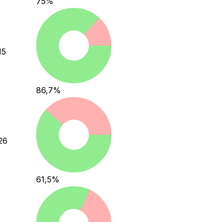
75
%
15
86,7
%
26
61,5
%