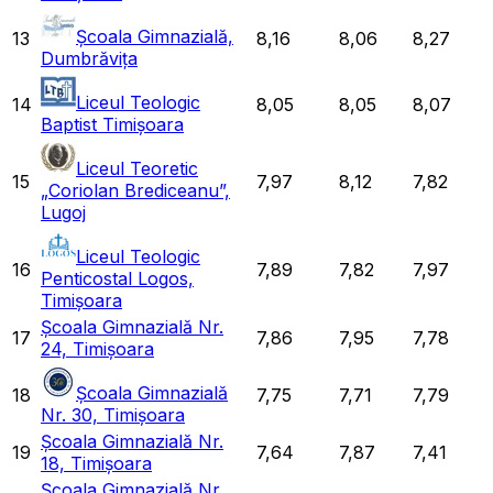
Școala Gimnazială,
13
8,16
8,06
8,27
Dumbrăvița
Liceul Teologic
14
8,05
8,05
8,07
Baptist Timișoara
Liceul Teoretic
15
7,97
8,12
7,82
„Coriolan Brediceanu”,
Lugoj
Liceul Teologic
16
7,89
7,82
7,97
Penticostal Logos,
Timișoara
Școala Gimnazială Nr.
17
7,86
7,95
7,78
24, Timișoara
Școala Gimnazială
18
7,75
7,71
7,79
Nr. 30, Timișoara
Școala Gimnazială Nr.
19
7,64
7,87
7,41
18, Timișoara
Școala Gimnazială Nr.