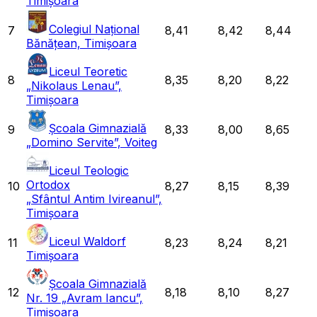
Timișoara
Colegiul Național
7
8,41
8,42
8,44
Bănățean, Timișoara
Liceul Teoretic
8
8,35
8,20
8,22
„Nikolaus Lenau”,
Timișoara
Școala Gimnazială
9
8,33
8,00
8,65
„Domino Servite”, Voiteg
Liceul Teologic
Ortodox
10
8,27
8,15
8,39
„Sfântul Antim Ivireanul”,
Timișoara
Liceul Waldorf
11
8,23
8,24
8,21
Timișoara
Școala Gimnazială
12
8,18
8,10
8,27
Nr. 19 „Avram Iancu”,
Timișoara