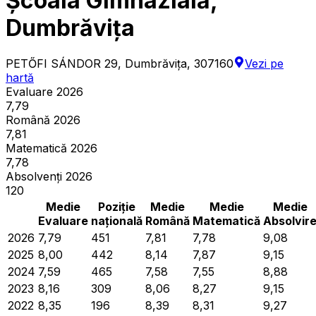
Școala Gimnazială,
Dumbrăvița
PETŐFI SÁNDOR 29, Dumbrăviţa, 307160
Vezi pe
hartă
Evaluare 2026
7,79
Română 2026
7,81
Matematică 2026
7,78
Absolvenți 2026
120
Medie
Poziție
Medie
Medie
Medie
Evaluare
națională
Română
Matematică
Absolvir
2026
7,79
451
7,81
7,78
9,08
2025
8,00
442
8,14
7,87
9,15
2024
7,59
465
7,58
7,55
8,88
2023
8,16
309
8,06
8,27
9,15
2022
8,35
196
8,39
8,31
9,27