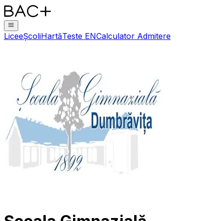
Licee
Școli
Hartă
Teste EN
Calculator Admitere